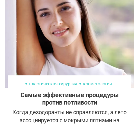
ареолы. Для чего он нужен? Как проходит,
а безопасен ли? Рассказываем все, что вы
хотели знать о перманенте сосков.
пластическая хирургия
косметология
Самые эффективные процедуры
против потливости
Когда дезодоранты не справляются, а лето
ассоциируется с мокрыми пятнами на
одежде и неприятным запахом пота, на
помощь приходит косметология.