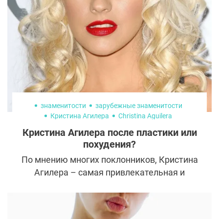
проблемой. Сегодня существует широкий
выбор методов коррекции рубцов: от
косметологических процедур до
полноценного хирургического
вмешательства. Давайте разберемся,
какие из них эффективны, в каких случаях
стоит выбирать один подход, а в каких —
другой.
знаменитости
зарубежные знаменитости
Кристина Агилера
Christina Aguilera
пластическая хирургия
Кристина Агилера после пластики или
похудения?
По мнению многих поклонников, Кристина
Агилера – самая привлекательная и
обворожительная звезда американского
шоу-бизнеса. Девушка достигла огромного
успеха в музыке, постоянно радуя