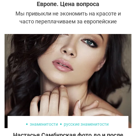
Европе. Цена вопроса
Мы привыкли не экономить на красоте и
часто переплачиваем за европейские
бренды одежды и зарубежную косметику,
т.к. отечественной альтернативы пока еще
недостаточно. Но нужно ли делать это,
когда дело касается эстетической
медицины? Ведь пластические операции в
России именно тот случай, когда
качественные услуги можно получить по
приемлемым ценам.
знаменитости
русские знаменитости
Настасья Самбурская фото до и после