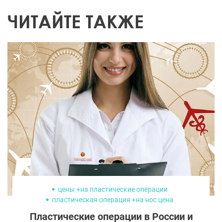
ЧИТАЙТЕ ТАКЖЕ
цены +на пластические операции
пластическая операция +на нос цена
пластическая операция +на лицо цена
Пластические операции в России и
цены +на пластические операции +в москве