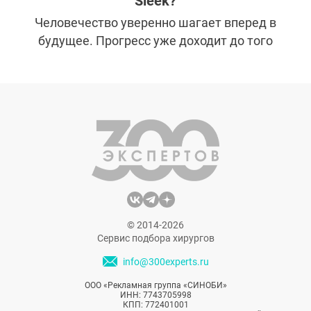
Sleek?
Человечество уверенно шагает вперед в
будущее. Прогресс уже доходит до того
уровня, который некогда можно было
лицезреть лишь в книгах писателей-
фантастов. В эпоху глобализации и
компьютеризации наблюдается
повсеместное облегчение существования
человека, но есть и обратная сторона:
малоподвижный образ жизни и нарушение
режима дня.
© 2014-2026
Сервис подбора хирургов
info@300experts.ru
ООО «Рекламная группа «СИНОБИ»
ИНН: 7743705998
КПП: 772401001