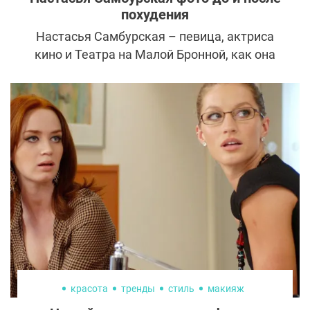
похудения
Настасья Самбурская – певица, актриса
кино и Театра на Малой Бронной, как она
себя позиционирует в социальной сети. Но
зрителям девушка известна в первую
очередь как Кристина Соколовская –
героиня сериала «Универ». Эта роль
принесла Настасье славу и вместе с ней
обсуждение внешности.
красота
тренды
стиль
макияж