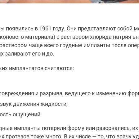
 появились в 1961 году. Они представляют собой м
конового материала) с раствором хлорида натрия вн
аствором чаще всего грудные импланты после опер
х заливают его и до.
ких имплантатов считаются:
повреждения и разрыва, ведущего к изменению фор
звук движения жидкости;
ость ощущений.
дные импланты потеряли форму или разорвались, их
х протезов тоже много. В их числе — то, что врачу у