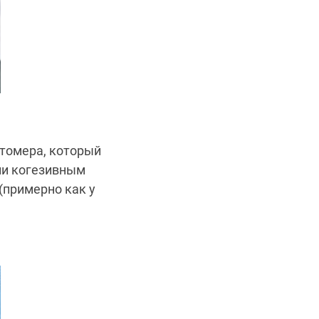
стомера, который
ли когезивным
(примерно как у