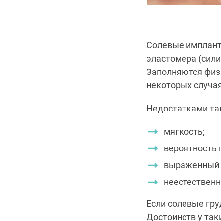
Солевые импланты
эластомера (сили
Заполняются физр
некоторых случая
Недостатками та
мягкость;
вероятность 
выраженный 
неестественн
Если солевые гру
Достоинств у таки