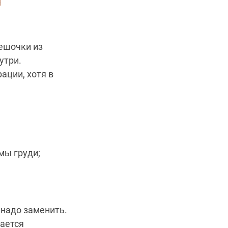
ешочки из
утри.
ации, хотя в
мы груди;
 надо заменить.
дается