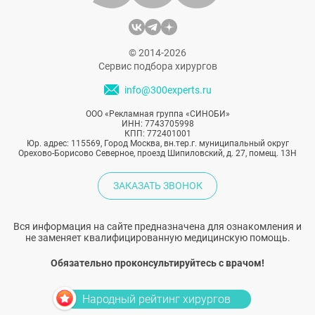
попробуем разобраться, кто же прав и
делала ли на самом деле Дженнифер
Лопес пластические операции.
© 2014-2026
Сервис подбора хирургов
info@300experts.ru
ООО «Рекламная группа «СИНОБИ»
ИНН: 7743705998
КПП: 772401001
Юр. адрес: 115569, Город Москва, вн.тер.г. муниципальный округ
Орехово-Борисово Северное, проезд Шипиловский, д. 27, помещ. 13Н
ЗАКАЗАТЬ ЗВОНОК
Вся информация на сайте предназначена для ознакомления и
не заменяет квалифицированную медицинскую помощь.
Обязательно проконсультируйтесь с врачом!
Народный рейтинг хирургов