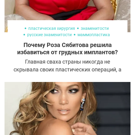
пластическая хирургия
знаменитости
русские знаменитости
маммопластика
увеличение груди
Почему Роза Сябитова решила
избавиться от грудных имплантов?
Главная сваха страны никогда не
скрывала своих пластических операций, а
напротив, гордилась ими. Однако совсем
недавно Роза Сябитова сделала внезапное
заявление о планах избавиться от
надоевших имплантов. Давайте узнаем,
что вызвало у нее такое желание и как его
можно реализовать.