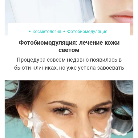
косметология
Фотобиомодуляция
Фотобиомодуляция: лечение кожи
светом
Процедура совсем недавно появилась в
бьюти-клиниках, но уже успела завоевать
тысячи поклонниц по всему миру.
Фотомодуляцию за быстрый эффект
хвалят инстадивы и обычные женщины,
ведь она помогает преобразиться за
обеденный перерыв. Рассказываем все,
что нужно знать об этой аппаратной
методике.