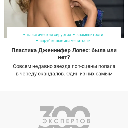
пластическая хирургия
знаменитости
зарубежные знаменитости
Пластика Дженнифер Лопес: была или
нет?
Совсем недавно звезда поп-сцены попала
в череду скандалов. Один из них самым
непосредственным образом был связан с
ее внешностью. Подписчики обвинили
певицу в увлечении «инъекциями
красоты». Это далеко не первое
подозрение в пластике, но в этот раз
певица отреагировала на него особенно
бурно. Давайте посмотрим на фото и