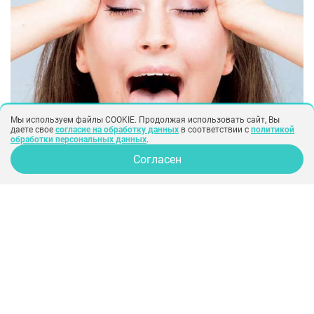
Мы используем файлы COOKIE. Продолжая использовать сайт, Вы
даете свое
согласие на обработку данных
в соответствии с
политикой
обработки персональных данных
.
Согласен
омоложение лица
пластика лица
Заменит ли фейс-йога поход к
косметологу?
Наверняка вы слышали, что йога
оздоравливает и омолаживает организм.
Оказывается, это относится не только к
телу, но и к лицу. Адепты фейс-йоги
уверяют, что регулярные практики