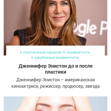
участница «Дома-2» Анастасия Лисова
обратилась к пластическим хирургам,
чтобы справиться со сложностями жизни.
пластическая хирургия
знаменитости
зарубежные знаменитости
Дженнифер Энистон до и после
пластики
Дженнифер Энистон – американская
киноактриса, режиссер, продюсер, звезда
популярного в 90-е годы сериала ”Друзья"
и первая жена Брэда Питта.