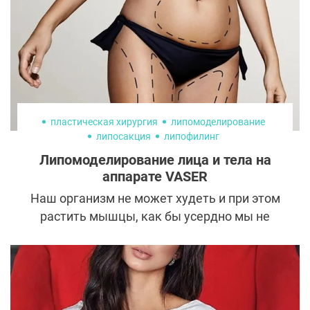
пластическая хирургия
липомоделирование
липосакция
липофилинг
Липомоделирование лица и тела на
аппарате VASER
Наш организм не может худеть и при этом
растить мышцы, как бы усердно мы не
тренировались. Для первого процесса
необходим дефицит калорий, а для второго
— профицит. В то же время многие
мечтают о прессе в совокупности с
объемными круглыми ягодицами. Так