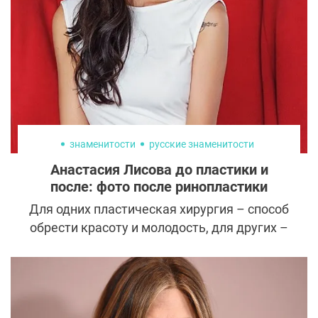
возможно ли получить все и сразу?
Пластические хирурги уверяют: да! А
поможет в этом современная методика
комплексного липомоделирования.
знаменитости
русские знаменитости
Анастасия Лисова до пластики и
после: фото после ринопластики
Для одних пластическая хирургия – способ
обрести красоту и молодость, для других –
найти душевное спокойствие.
Знаменитости верят, что внешние
преображения обязательно повлекут за
собой изменения судьбы. Так и экс-