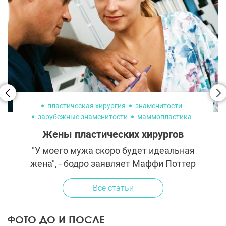
пластическая хирургия
знаменитости
зарубежные знаменитости
маммопластика
пластика лица
увеличение груди
Жены пластических хирургов
"У моего мужа скоро будет идеальная
жена", - бодро заявляет Маффи Поттер
Астон. О! Что это значит? Так как она
Все статьи
замужем за Шеррелом Астоном, ведущим
американским пластическим хирургом,...
ФОТО ДО И ПОСЛЕ