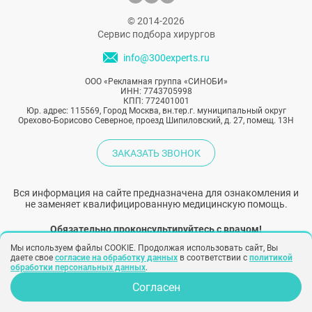
© 2014-2026
Сервис подбора хирургов
info@300experts.ru
ООО «Рекламная группа «СИНОБИ»
ИНН: 7743705998
КПП: 772401001
Юр. адрес: 115569, Город Москва, вн.тер.г. муниципальный округ
Орехово-Борисово Северное, проезд Шипиловский, д. 27, помещ. 13Н
ЗАКАЗАТЬ ЗВОНОК
Вся информация на сайте предназначена для ознакомления и
не заменяет квалифицированную медицинскую помощь.
Обязательно проконсультируйтесь с врачом!
Мы используем файлы COOKIE. Продолжая использовать сайт, Вы
даете свое
согласие на обработку данных
в соответствии с
политикой
Народный рейтинг хирургов
обработки персональных данных
.
Согласен
Опрос для врачей
Политика конфиденциальности
Согласие на обработку персональных
данных
Согласие на рекламу