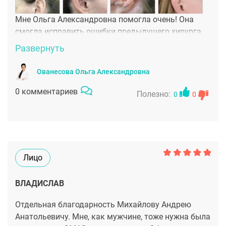
Мне Ольга Александровна помогла очень! Она
смогла исправить ошибки предыдущего хирурга,
который сделал подтяжку варварским методом,
Развернуть
оставив уродливые швы возле ушей. Спасибо
Ольге Александровне, что не побоялась моего
Ованесова Ольга Александровна
кейса и навела красоту на моем лице.
0 комментариев
Полезно:
0
0
Лицо
ВЛАДИСЛАВ
Отдельная благодарность Михайлову Андрею
Анатольевичу. Мне, как мужчине, тоже нужна была