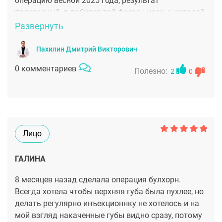
операцию весной 2025 года, результат
есть только ассистенты, которые ему помогают во
прекрасный, я добился той формы носа, к которой
время операции и подают инструменты! Пойду
стремился можно сказать всю жизнь.
Развернуть
однозначно теперь только к этому врачу. А
фамилия его -Якимец.
Пахилин Дмитрий Викторович
0 комментариев
Полезно:
2
0
Лицо
ГАЛИНА
8 месяцев назад сделала операция булхорн.
Всегда хотела чтобы верхняя губа была пухлее, но
делать регулярно инъекционнку не хотелось и на
мой взгляд накаченные губы видно сразу, потому