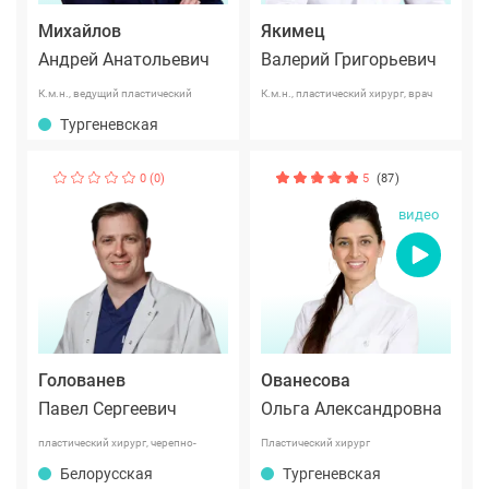
Михайлов
Якимец
Андрей Анатольевич
Валерий Григорьевич
К.м.н., ведущий пластический
К.м.н., пластический хирург, врач
хирург международного класса
Тургеневская
высшей категории
0 (0)
5
(87)
видео
Голованев
Ованесова
Павел Сергеевич
Ольга Александровна
пластический хирург, черепно-
Пластический хирург
челюстно-лицевой хирург
Белорусская
Тургеневская