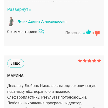
решилась на операцию. Результат мне очень
нравится, получилась красиво приподнятая
Развернуть
верхняя губа, без натянутости. Все аккуратно. Шов
совсем незаметный. Я довольна! Спасибо Даниле
Лупин Данила Александрович
Александровичу
0 комментариев
Полезно:
4
0
Лицо
МАРИНА
Делала у Любовь Николаевны эндоскопическую
подтяжку лба, верхнюю и нижнюю
блефаропластику. Результат потрясающий.
Любовь Николаевна прекрасный доктор,