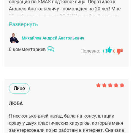
операция по SMAS подтяжке лица. Обратился к
Андрею Анатольевичу - помолодел на 20 лет! Мне
55, сейчас выгляжу на 30-35! Волшебный доктор,
подбодрит перед операцией так, что не страшно с
Развернуть
ним! Клиника очень хорошая, мне все
понравилось. Я рекомендую всем Андрея
Михайлов Андрей Анатольевич
Анатольевича. Волшебник, спасибо Вам !
0 комментариев
Полезно:
1
0
Лицо
ЛЮБА
Я несколько дней назад была на консультации
сразу у двух пластических хирургов, которые меня
заинтересовали по их работам в интернет. Сначала