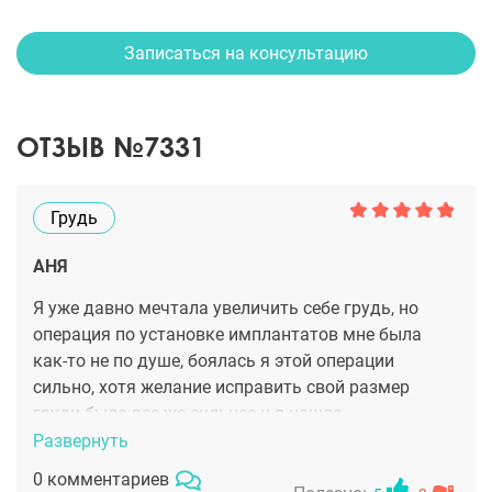
Записаться на консультацию
ОТЗЫВ №7331
Грудь
АНЯ
Я уже давно мечтала увеличить себе грудь, но
операция по установке имплантатов мне была
как-то не по душе, боялась я этой операции
сильно, хотя желание исправить свой размер
груди было все же сильнее и я нашла
альтернативный метод и увеличила грудь с
Развернуть
помощью липофилинга! Нашла лучшего
0 комментариев