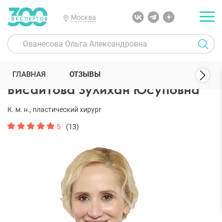
Москва
300 Экспертов
Пластические хирурги
Висаитова Зулихан Юсуп
ГЛАВНАЯ
ОТЗЫВЫ
Висаитова Зулихан Юсуповна
К. м. н., пластический хирург
5
(13)