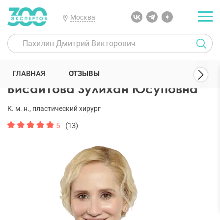
Москва
300 Экспертов
Пластические хирурги
Висаитова Зулихан Юсуп
ГЛАВНАЯ
ОТЗЫВЫ
Висаитова Зулихан Юсуповна
К. м. н., пластический хирург
5
(13)