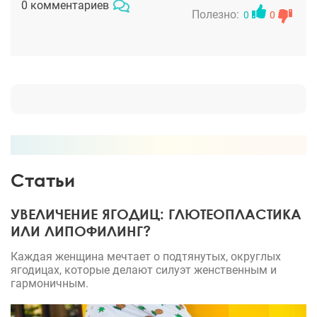
0 комментариев
посветлели, думаю, скоро их вообще не будет
Полезно:
0
0
видно. Зато сейчас у меня не обвисшая грудь, а
очень красивая фигура, и я могу носить самые
красивые вещи.
Статьи
УВЕЛИЧЕНИЕ ЯГОДИЦ: ГЛЮТЕОПЛАСТИКА
ИЛИ ЛИПОФИЛИНГ?
Каждая женщина мечтает о подтянутых, округлых
ягодицах, которые делают силуэт женственным и
гармоничным.