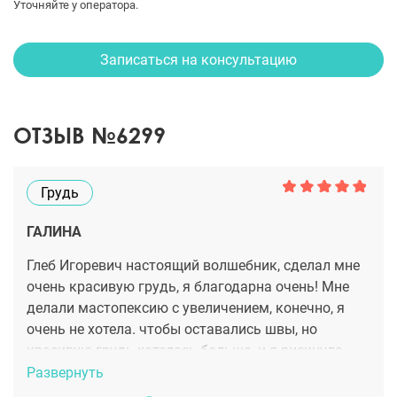
Уточняйте у оператора.
Записаться на консультацию
ОТЗЫВ №6299
Грудь
ГАЛИНА
Глеб Игоревич настоящий волшебник, сделал мне
очень красивую грудь, я благодарна очень! Мне
делали мастопексию с увеличением, конечно, я
очень не хотела. чтобы оставались швы, но
красивую грудь хотелось больше. и я рискнула.
Сейчас я рада, что решилась, так как швы очень
Развернуть
аккуратные, тоненькие, сейчас уже заметно