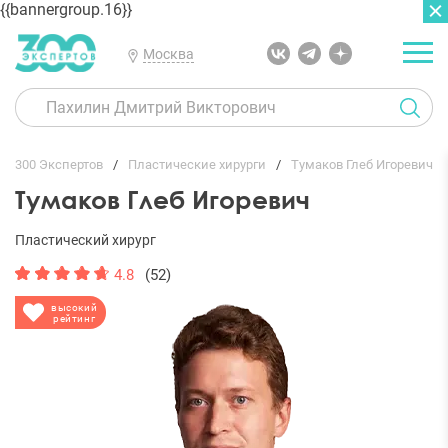
{{bannergroup.16}}
Москва
ГЛАВНАЯ
ОТЗЫВЫ
300 Экспертов
Пластические хирурги
Тумаков Глеб Игоревич
Тумаков Глеб Игоревич
Пластический хирург
4.8
(52)
высокий
рейтинг