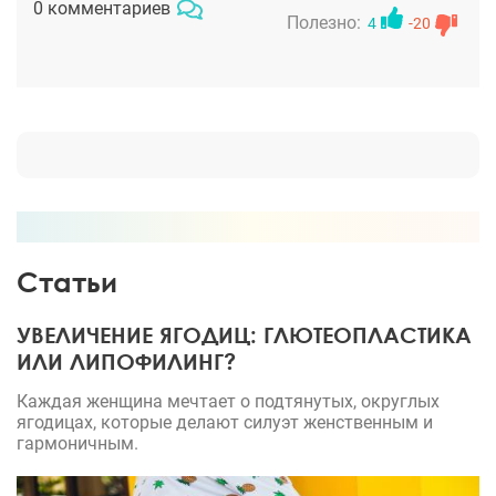
0 комментариев
поставили анатомические округлые протезы.
Полезно:
4
-20
После операции швы снимали уже на 8 день. Пока
не сняли, грудь сильно чесалась. Тумаков
прописал мази для быстрого заживления, все
отеки и шрамы исчезли уже через полтора месяца.
Грудь мягкая, импланты не прощупываются.
Статьи
УВЕЛИЧЕНИЕ ЯГОДИЦ: ГЛЮТЕОПЛАСТИКА
ИЛИ ЛИПОФИЛИНГ?
Каждая женщина мечтает о подтянутых, округлых
ягодицах, которые делают силуэт женственным и
гармоничным.