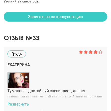
Уточняйте у оператора.
Записаться на консультацию
ОТЗЫВ №33
Грудь
ЕКАТЕРИНА
Тумаков – достойный специалист, делает
операции по доступной цене и тем более он ученик
Блохина. Оперировалась в «Фрау Клиник». Мне
Развернуть
сделали подтяжку груди, убрали асимметрию и