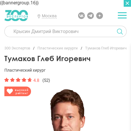
{{bannergroup.16}}
Москва
ГЛАВНАЯ
ОТЗЫВЫ
300 Экспертов
Пластические хирурги
Тумаков Глеб Игоревич
Тумаков Глеб Игоревич
Пластический хирург
4.8
(52)
высокий
рейтинг