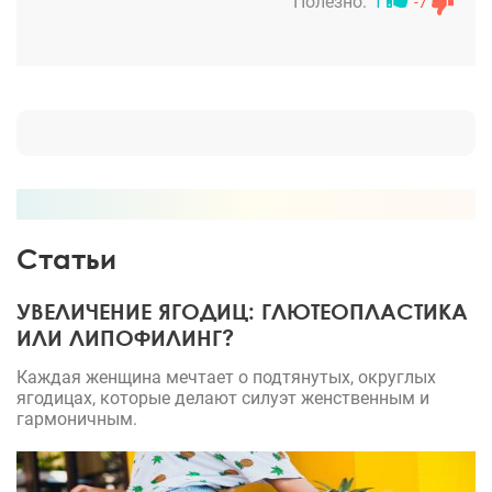
сказать не могу: хорошая одноместная палата,
Полезно:
1
-7
есть кнопка вызова персонала, мед сестры
вежливые, питание очень вкусное, свой статус
премиум класса полностью оправдывает!
Статьи
УВЕЛИЧЕНИЕ ЯГОДИЦ: ГЛЮТЕОПЛАСТИКА
ИЛИ ЛИПОФИЛИНГ?
Каждая женщина мечтает о подтянутых, округлых
ягодицах, которые делают силуэт женственным и
гармоничным.