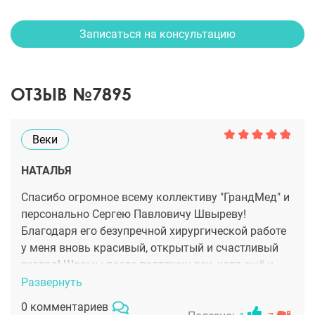
Записаться на консультацию
ОТЗЫВ №7895
Веки
НАТАЛЬЯ
Спасибо огромное всему коллективу "ГрандМед" и
персонально Сергею Павловичу Швыреву!
Благодаря его безупречной хирургической работе
у меня вновь красивый, открытый и счастливый
взгляд! Шрамы после подтяжки век, хотя ещё и
красноваты, но очень ровные и под макияжем
Развернуть
совершенно не заметны! О клинике ничего плохого
0 комментариев