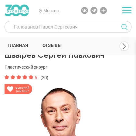
Москва
300 Экспертов
Пластические хирурги
Швырев Сергей Павлови
ГЛАВНАЯ
ОТЗЫВЫ
Швырев Сергей Павлович
Пластический хирург
5
(20)
высокий
рейтинг