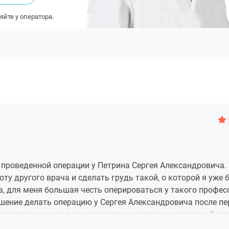
яйте у оператора.
е проведенной операции у Петрина Сергея Александровича.
ту другого врача и сделать грудь такой, о которой я уже 
а, для меня большая честь оперироваться у такого профес
ешение делать операцию у Сергея Александровича после п
компетенции нет, возникло полное доверие к доктору. В ито
 дней, а потом жизнь заиграла новыми красками. Такой во