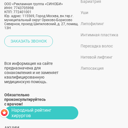
Бариатрия
ООО «Рекламная группа «СИНОБИ»
ИНН: 7743705998
КПП: 772401001
Уши
Юр. адрес: 115569, Город Москва, вн.тер.г.
муниципальный округ Орехово-Борисово
Липофилинг
Северное, проезд Шипиловский, д. 27, помещ.
13Н
Интимная пластика
ЗАКАЗАТЬ ЗВОНОК
Пересадка волос
Нитевой лифтинг
Вся информация на сайте
предназначена для
Липосакция
ознакомления и не заменяет
квалифицированную
медицинскую помощь.
Обязательно
проконсультируйтесь
с врачом!
Народный рейтинг
хирургов
АКЦИИ