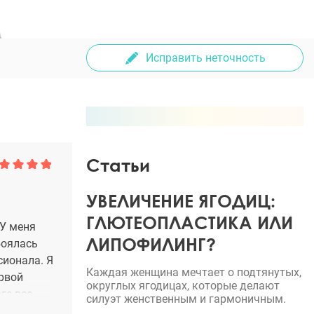
Исправить неточность
Статьи
УВЕЛИЧЕНИЕ ЯГОДИЦ:
ГЛЮТЕОПЛАСТИКА ИЛИ
 У меня
ЛИПОФИЛИНГ?
боялась
сионала. Я
Каждая женщина мечтает о подтянутых,
ервой
округлых ягодицах, которые делают
ге все
силуэт женственным и гармоничным.
сторг я