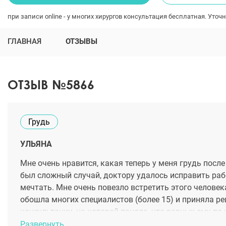
при записи online - у многих хирургов консультация бесплатная. Уточн
ГЛАВНАЯ
ОТЗЫВЫ
ОТЗЫВ №5866
Грудь
УЛЬЯНА
Мне очень нравится, какая теперь у меня грудь посл
был сложный случай, доктору удалось исправить рабо
мечтать. Мне очень повезло встретить этого человек
обошла многих специалистов (более 15) и приняла р
консультации, на которой поняла, что равных ему по 
прошло быстро и легко, тяжело было только первые 5
Развернуть