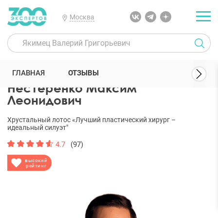
Москва
300 Экспертов
Пластические хирурги
Нестеренко Максим Лео
ГЛАВНАЯ
ОТЗЫВЫ
Нестеренко Максим
Леонидович
Хрустальный лотос «Лучший пластический хирург –
идеальный силуэт"
4.7
(97)
высокий
рейтинг