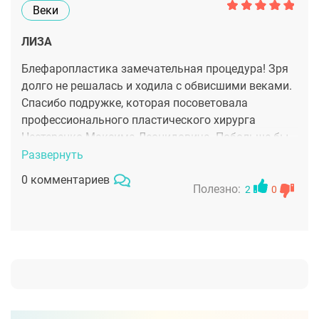
Веки
ЛИЗА
Блефаропластика замечательная процедура! Зря
долго не решалась и ходила с обвисшими веками.
Спасибо подружке, которая посоветовала
профессионального пластического хирурга
Нестеренко Максима Леонидовича. Побольше бы
таких хороших врачей! Больших отеков после
Развернуть
операции не было и тем более рубцов. Я довольна
0 комментариев
на все 100% тем результатом, который получила.
Полезно:
2
0
Выгляжу фантастически моложаво и свежо)))