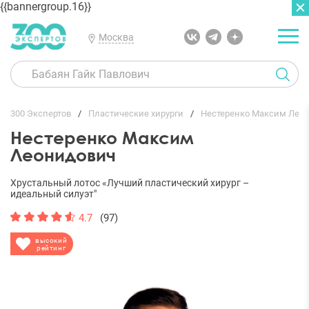
{{bannergroup.16}}
Москва
ГЛАВНАЯ
ОТЗЫВЫ
300 Экспертов
Пластические хирурги
Нестеренко Максим Лео
Нестеренко Максим
Леонидович
Хрустальный лотос «Лучший пластический хирург –
идеальный силуэт"
4.7
(97)
высокий
рейтинг