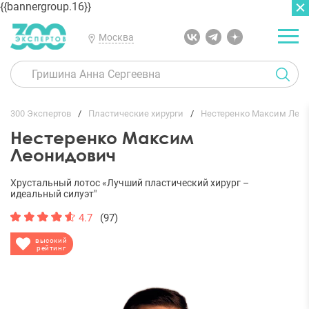
{{bannergroup.16}}
Москва
ГЛАВНАЯ
ОТЗЫВЫ
300 Экспертов
Пластические хирурги
Нестеренко Максим Лео
Нестеренко Максим
Леонидович
Хрустальный лотос «Лучший пластический хирург –
идеальный силуэт"
4.7
(97)
высокий
рейтинг