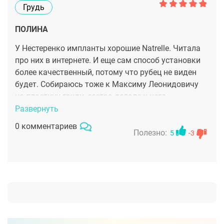
Грудь
ПОЛИНА
У Нестеренко импланты хорошие Natrelle. Читала
про них в интернете. И еще сам способ установки
более качественный, потому что рубец не виден
будет. Собираюсь тоже к Максиму Леонидовичу
на пластику груди, сестра делала у него
увеличение и очень довольна.
Развернуть
0 комментариев
Полезно:
5
-3