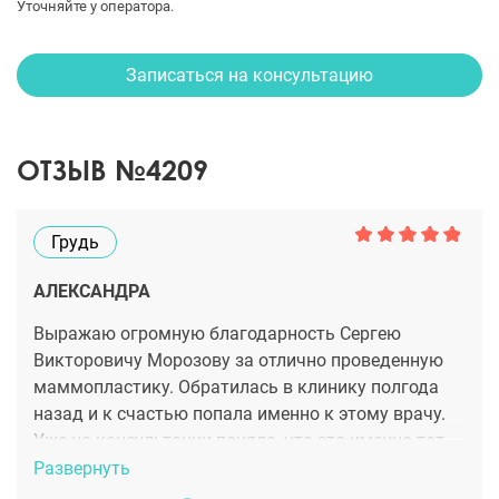
Уточняйте у оператора.
Записаться на консультацию
ОТЗЫВ №4209
Грудь
АЛЕКСАНДРА
Выражаю огромную благодарность Сергею
Викторовичу Морозову за отлично проведенную
маммопластику. Обратилась в клинику полгода
назад и к счастью попала именно к этому врачу.
Уже на консультации поняла, что это именно тот
доктор, который мне нужен, чуткий и
Развернуть
понимающий. Огромная благодарность за