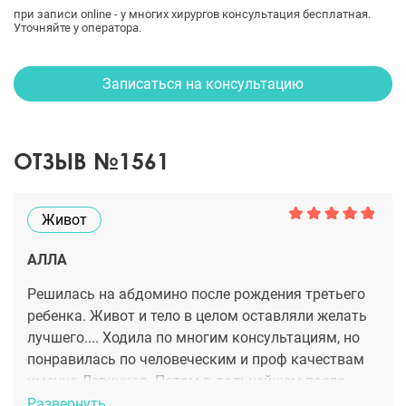
при записи online - у многих хирургов консультация бесплатная.
Уточняйте у оператора.
Записаться на консультацию
ОТЗЫВ №1561
Живот
АЛЛА
Решилась на абдомино после рождения третьего
ребенка. Живот и тело в целом оставляли желать
лучшего.... Ходила по многим консультациям, но
понравилась по человеческим и проф качествам
именно Левицкая. Потом в дальнейшем после
операции и на перевязках она всегда находила
Развернуть