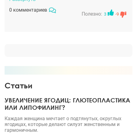
слово чтобы поддержать меня и всегда была на
0 комментариев
связи в случае вопросов. Думаю, это оч важно.
Полезно:
3
-9
Реабилитация болезненная и заживает все долго.
Но честно это того стоит. Теперь я могу смотреть
на себя в зеркало без слез в прямом смысле
слова. Кстати по поводу шрама, он конечно
остался, но практически не заметен, зато нет
огромной складки на животе. и в целом талия
выравнялась.
Статьи
УВЕЛИЧЕНИЕ ЯГОДИЦ: ГЛЮТЕОПЛАСТИКА
ИЛИ ЛИПОФИЛИНГ?
Каждая женщина мечтает о подтянутых, округлых
ягодицах, которые делают силуэт женственным и
гармоничным.