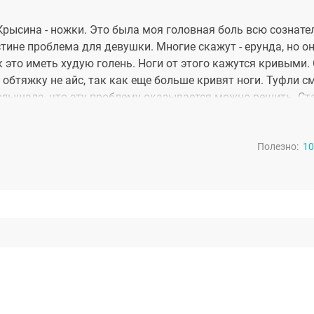
Крысина - ножки. Это была моя головная боль всю сознат
стине проблема для девушки. Многие скажут - ерунда, но о
к это иметь худую голень. Ноги от этого кажутся кривыми.
 обтяжку не айс, так как еще больше кривят ноги. Туфли с
 услышала, что эту проблему оказывается можно решить. Ст
рургом считается Дмитрий Викторович Крысин. Я обратила
ствительно лучший в этой области! Импланты симметричн
Полезно:
 у меня идеальные голени! Просто идеальные! На фото нер
10
ные!