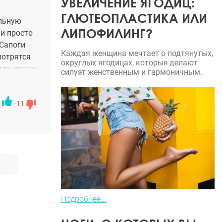
УВЕЛИЧЕНИЕ ЯГОДИЦ:
ГЛЮТЕОПЛАСТИКА ИЛИ
ельную
ЛИПОФИЛИНГ?
ни просто
 Сапоги
Каждая женщина мечтает о подтянутых,
мотрятся
округлых ягодицах, которые делают
ала искать
силуэт женственным и гармоничным.
сь к нему
ой формы
еально
-11
Подробнее...