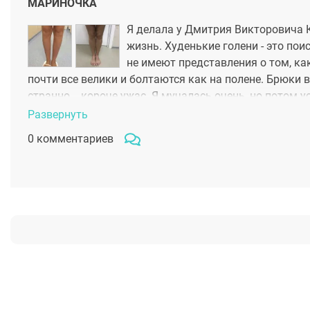
МАРИНОЧКА
Я делала у Дмитрия Викторовича 
жизнь. Худенькие голени - это пои
не имеют представления о том, ка
почти все велики и болтаются как на полене. Брюки в
странно... короче ужас. Я мучалась очень, но потом
хирурга. По рейтингам и отзывам - самым крутым хи
Развернуть
за помощью и получила потрясающие ножки! Он дей
0 комментариев
110 мл. Установлены мне под фасцию голени. Теперь
видно разницу! А ножки теперь супер ровные и строй