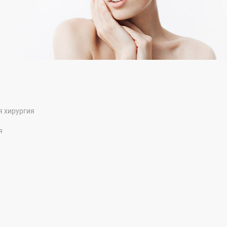
я хирургия
я