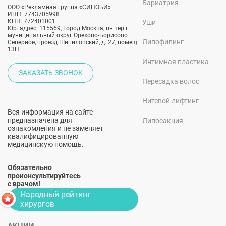
Бариатрия
ООО «Рекламная группа «СИНОБИ»
ИНН: 7743705998
КПП: 772401001
Уши
Юр. адрес: 115569, Город Москва, вн.тер.г.
муниципальный округ Орехово-Борисово
Липофилинг
Северное, проезд Шипиловский, д. 27, помещ.
13Н
Интимная пластика
ЗАКАЗАТЬ ЗВОНОК
Пересадка волос
Нитевой лифтинг
Вся информация на сайте
предназначена для
Липосакция
ознакомления и не заменяет
квалифицированную
медицинскую помощь.
Обязательно
проконсультируйтесь
с врачом!
Народный рейтинг
хирургов
АКЦИИ