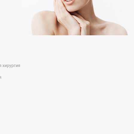
я хирургия
я