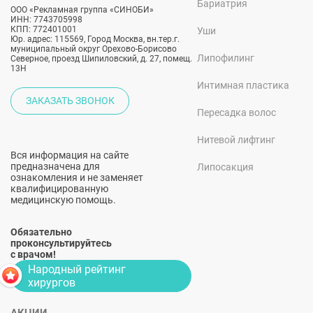
Бариатрия
ООО «Рекламная группа «СИНОБИ»
ИНН: 7743705998
КПП: 772401001
Уши
Юр. адрес: 115569, Город Москва, вн.тер.г.
муниципальный округ Орехово-Борисово
Липофилинг
Северное, проезд Шипиловский, д. 27, помещ.
13Н
Интимная пластика
ЗАКАЗАТЬ ЗВОНОК
Пересадка волос
Нитевой лифтинг
Вся информация на сайте
предназначена для
Липосакция
ознакомления и не заменяет
квалифицированную
медицинскую помощь.
Обязательно
проконсультируйтесь
с врачом!
Народный рейтинг
хирургов
АКЦИИ