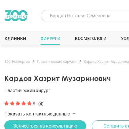
КЛИНИКИ
ХИРУРГИ
КОСМЕТОЛОГИ
УС
300 Экспертов
Пластические хирурги
Кардов Хазрит Музарино
Кардов Хазрит Музаринович
Пластический хирург
5
(4)
Показать контактные данные
Записаться на консультацию
Оставить о