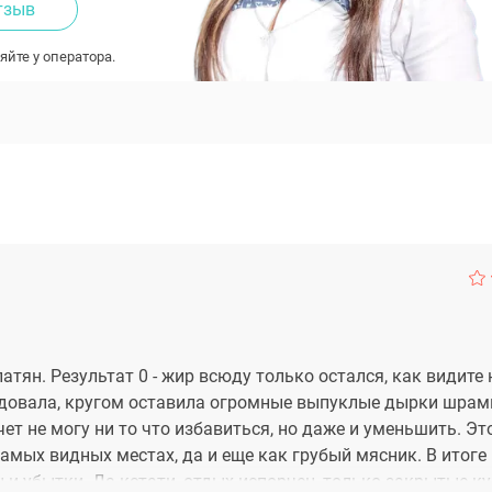
тзыв
яйте у оператора.
тян. Результат 0 - жир всюду только остался, как видите н
одовала, кругом оставила огромные выпуклые дырки шрам
чет не могу ни то что избавиться, но даже и уменьшить. Эт
мых видных местах, да и еще как грубый мясник. В итоге
 и убытки. Да кстати, отдых испорчен, только закрытые к