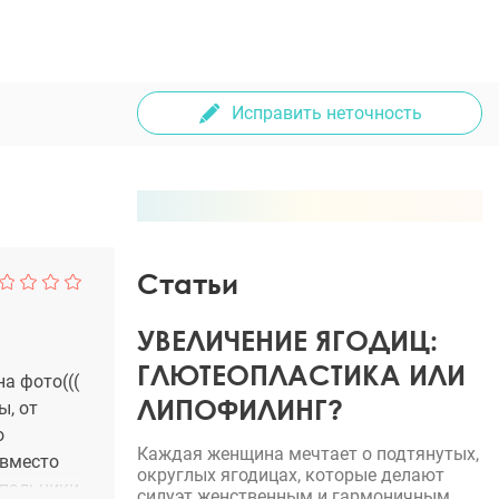
Исправить неточность
Статьи
УВЕЛИЧЕНИЕ ЯГОДИЦ:
ГЛЮТЕОПЛАСТИКА ИЛИ
а фото(((
ЛИПОФИЛИНГ?
ы, от
о
Каждая женщина мечтает о подтянутых,
 вместо
округлых ягодицах, которые делают
упальники.
силуэт женственным и гармоничным.