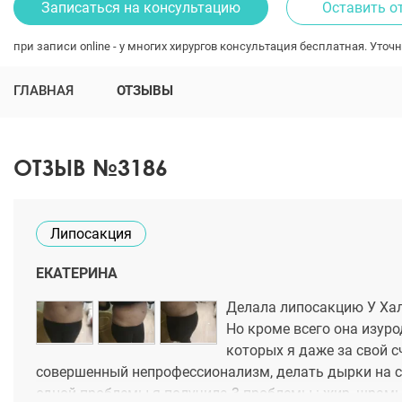
Записаться на консультацию
Оставить о
при записи online - у многих хирургов консультация бесплатная. Уточн
ГЛАВНАЯ
ОТЗЫВЫ
ОТЗЫВ №3186
Липосакция
ЕКАТЕРИНА
Делала липосакцию У Хала
Но кроме всего она изур
которых я даже за свой с
совершенный непрофессионализм, делать дырки на са
одной проблемы я получила 3 проблемы : жир, шрамы