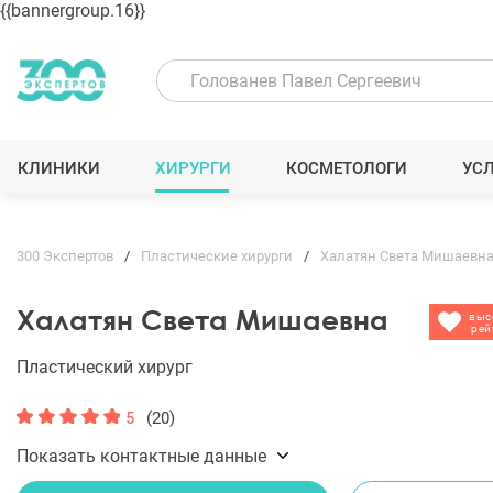
{{bannergroup.16}}
КЛИНИКИ
ХИРУРГИ
КОСМЕТОЛОГИ
УС
300 Экспертов
Пластические хирурги
Халатян Света Мишаевн
Халатян Света Мишаевна
выс
рей
Пластический хирург
5
(20)
Показать контактные данные