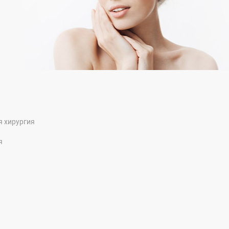
я хирургия
я