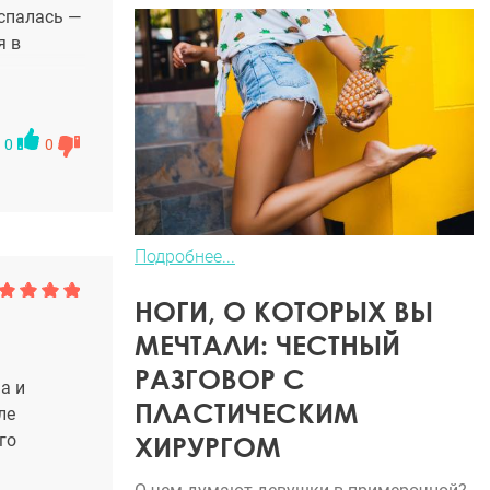
ыспалась —
я в
0
0
Подробнее...
НОГИ, О КОТОРЫХ ВЫ
МЕЧТАЛИ: ЧЕСТНЫЙ
РАЗГОВОР С
а и
ПЛАСТИЧЕСКИМ
ле
ХИРУРГОМ
го