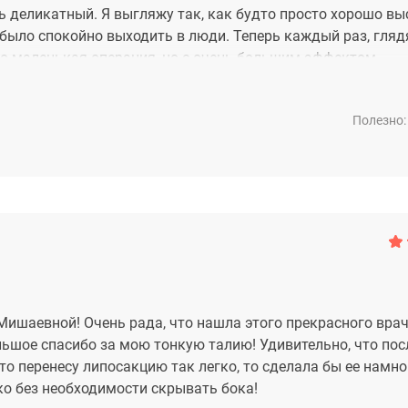
ь деликатный. Я выгляжу так, как будто просто хорошо в
 было спокойно выходить в люди. Теперь каждый раз, гляд
то маленькая операция, но с очень большим эффектом
Полезно:
ишаевной! Очень рада, что нашла этого прекрасного врач
льшое спасибо за мою тонкую талию! Удивительно, что пос
то перенесу липосакцию так легко, то сделала бы ее намно
ко без необходимости скрывать бока!