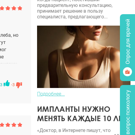
предварительную консультацию,
принимает решение в пользу
специалиста, предлагающего...
Опрос для врачей
леба, но
тут
мог
не
приложу
3
-3
Задать вопрос психологу
Подробнее...
ИМПЛАНТЫ НУЖНО
МЕНЯТЬ КАЖДЫЕ 10 ЛЕТ?
«Доктор, в Интернете пишут, что