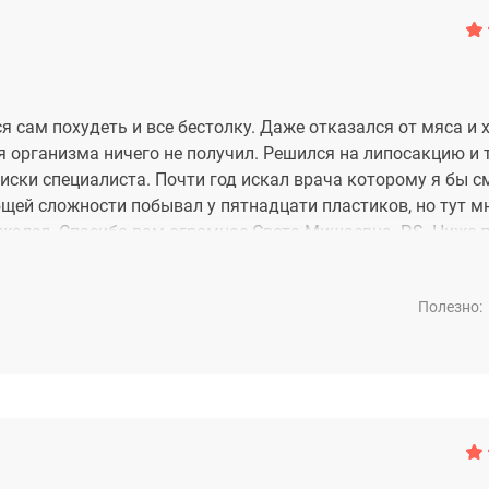
я сам похудеть и все бестолку. Даже отказался от мяса и х
 организма ничего не получил. Решился на липосакцию и 
иски специалиста. Почти год искал врача которому я бы с
бщей сложности побывал у пятнадцати пластиков, но тут м
ожалел. Спасибо вам огромное Света Мишаевна. P.S. Ниже 
Полезно: