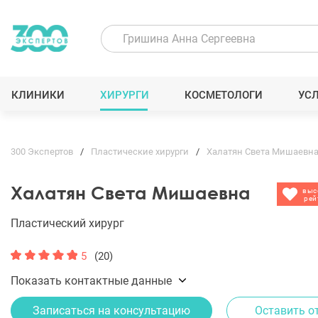
КЛИНИКИ
ХИРУРГИ
КОСМЕТОЛОГИ
УС
300 Экспертов
Пластические хирурги
Халатян Света Мишаевн
Халатян Света Мишаевна
выс
рей
Пластический хирург
5
(20)
Показать контактные данные
Записаться на консультацию
Оставить о