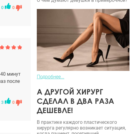
О чем думают девушки в примерочной?
0
0
 40 минут
Подробнее...
аз после
А ДРУГОЙ ХИРУРГ
СДЕЛАЛ В ДВА РАЗА
3
0
ДЕШЕВЛЕ!
В практике каждого пластического
хирурга регулярно возникает ситуация,
когда пациент, посетивший