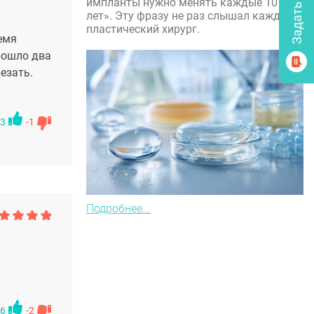
импланты нужно менять каждые 10
лет». Эту фразу не раз слышал каждый
пластический хирург.
емя
рошло два
езать.
3
-1
Подробнее...
6
-2