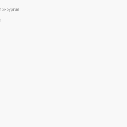
я хирургия
я