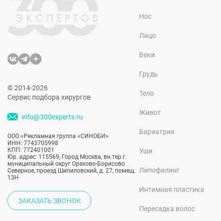
Нос
Лицо
Веки
Грудь
© 2014-2026
Тело
Сервис подбора хирургов
Живот
info@300experts.ru
Бариатрия
ООО «Рекламная группа «СИНОБИ»
ИНН: 7743705998
КПП: 772401001
Уши
Юр. адрес: 115569, Город Москва, вн.тер.г.
муниципальный округ Орехово-Борисово
Липофилинг
Северное, проезд Шипиловский, д. 27, помещ.
13Н
Интимная пластика
ЗАКАЗАТЬ ЗВОНОК
Пересадка волос