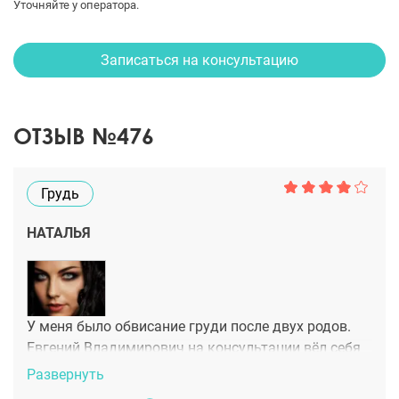
Уточняйте у оператора.
Записаться на консультацию
ОТЗЫВ №476
Грудь
НАТАЛЬЯ
У меня было обвисание груди после двух родов.
Евгений Владимирович на консультации вёл себя
очень профессионально - внимательно осмотрел,
Развернуть
задавал много вопросов, с ним было легко, хотя я