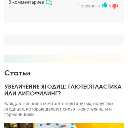
0 комментариев
перед приходом чувствовала себя в моральном
Полезно:
4
0
плане не очень, нелегко перед чужим мужчиной
обнажаться. Сейчас жду операции, прошла
анализы. Кстати, мне этого доктора
порекомендовала подруга, которая тоже у него
операцию сделала на груди, поэтому я уверена,
что всё пройдёт удачно и у меня будет красивая
грудь.
Статьи
УВЕЛИЧЕНИЕ ЯГОДИЦ: ГЛЮТЕОПЛАСТИКА
ИЛИ ЛИПОФИЛИНГ?
Каждая женщина мечтает о подтянутых, округлых
ягодицах, которые делают силуэт женственным и
гармоничным.