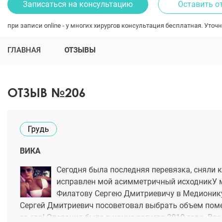
Записаться на консультацию
Оставить о
при записи online - у многих хирургов консультация бесплатная. Уточн
ГЛАВНАЯ
ОТЗЫВЫ
ОТЗЫВ №206
Грудь
ВИКА
Сегодня была последняя перевязка, сняли к
исправлен мой асимметричный исходникУ м
Филатову Сергею Дмитриевичу в Медионику.
Сергей Дмитриевич посоветовал выбрать объем помен
за это! Операция была в конце августа 2010 года. Вс