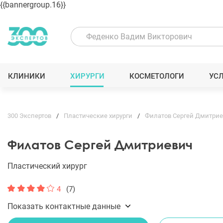
{{bannergroup.16}}
КЛИНИКИ
ХИРУРГИ
КОСМЕТОЛОГИ
УС
300 Экспертов
Пластические хирурги
Филатов Сергей Дмитри
Филатов Сергей Дмитриевич
Пластический хирург
4
(7)
Показать контактные данные