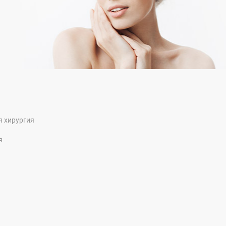
я хирургия
я