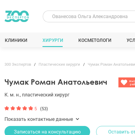
КЛИНИКИ
ХИРУРГИ
КОСМЕТОЛОГИ
УС
300 Экспертов
Пластические хирурги
Чумак Роман Анатольев
Чумак Роман Анатольевич
вы
ре
К. м. н., пластический хирург
5
(53)
Показать контактные данные
Записаться на консультацию
Оставить о