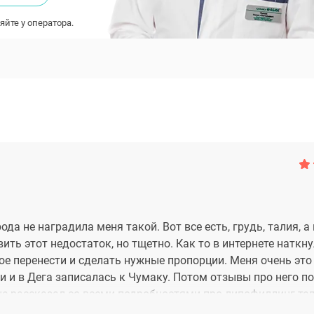
яйте у оператора.
да не наградила меня такой. Вот все есть, грудь, талия, а 
ть этот недостаток, но тщетно. Как то в интернете наткну
гое перенести и сделать нужные пропорции. Меня очень это
и и в Дега записалась к Чумаку. Потом отзывы про него по
не рассказал со всеми подробностями про липофиллинг тел
м был на тот момент) и его же вкачиваем в зону ягодиц. П