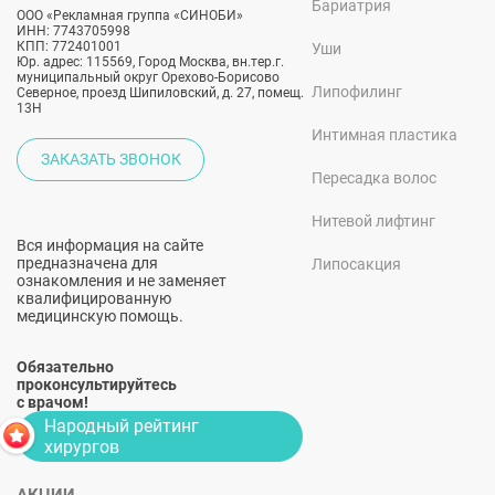
Бариатрия
ООО «Рекламная группа «СИНОБИ»
ИНН: 7743705998
КПП: 772401001
Уши
Юр. адрес: 115569, Город Москва, вн.тер.г.
муниципальный округ Орехово-Борисово
Липофилинг
Северное, проезд Шипиловский, д. 27, помещ.
13Н
Интимная пластика
ЗАКАЗАТЬ ЗВОНОК
Пересадка волос
Нитевой лифтинг
Вся информация на сайте
предназначена для
Липосакция
ознакомления и не заменяет
квалифицированную
медицинскую помощь.
Обязательно
проконсультируйтесь
с врачом!
Народный рейтинг
хирургов
АКЦИИ