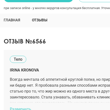
при записи online - у многих хирургов консультация бесплатная. Уточн
ГЛАВНАЯ
ОТЗЫВЫ
ОТЗЫВ №6566
Тело
IRINA KRONOVA
Всегда мечтала об аппетитной круглой попке, но приро
ни бедер нет. Я пробовала разными способами исправи
статью про то, что жир можно из одного места в дру
заинтересовало. Стала узнавать, обзванивать клиник
все хорошие, это понравилось. На консультации он м
точнее- ягодицы. Мы забираем жир с животика (он та
Развернуть