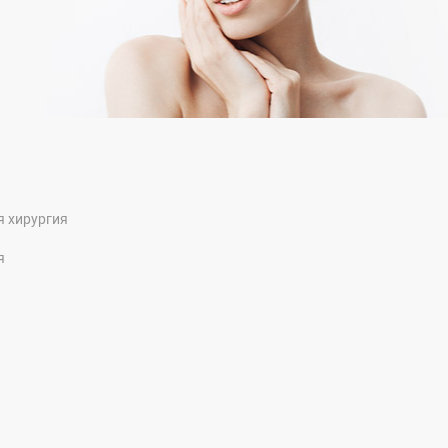
я хирургия
я