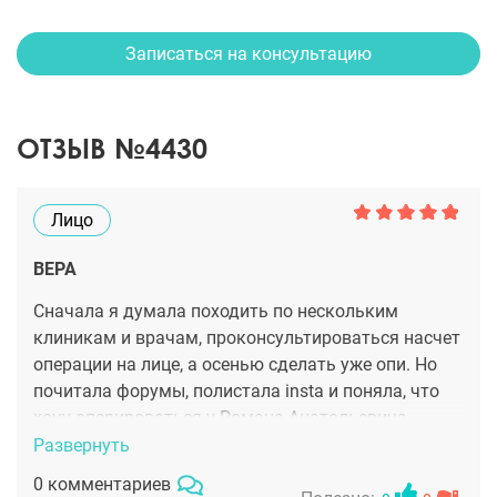
Записаться на консультацию
ОТЗЫВ №4430
Лицо
ВЕРА
Сначала я думала походить по нескольким
клиникам и врачам, проконсультироваться насчет
операции на лице, а осенью сделать уже опи. Но
почитала форумы, полистала insta и поняла, что
хочу оперироваться у Романа Анатольевича
Чумака, в клинике ДЕГА. План свой осуществила в
Развернуть
августе) И теперь я с новым, молодым лицом.
0 комментариев