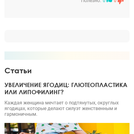
Романа Анатольевича всем рекомендую, не
Полезно:
0
0
скрываю, если спрашивают, своего возраста,
рассказываю об операции. Потому что результат
действительно очень красивый! Спасибо за все,
дорогие мои Дега и Роман Анатольевич!
Статьи
УВЕЛИЧЕНИЕ ЯГОДИЦ: ГЛЮТЕОПЛАСТИКА
ИЛИ ЛИПОФИЛИНГ?
Каждая женщина мечтает о подтянутых, округлых
ягодицах, которые делают силуэт женственным и
гармоничным.