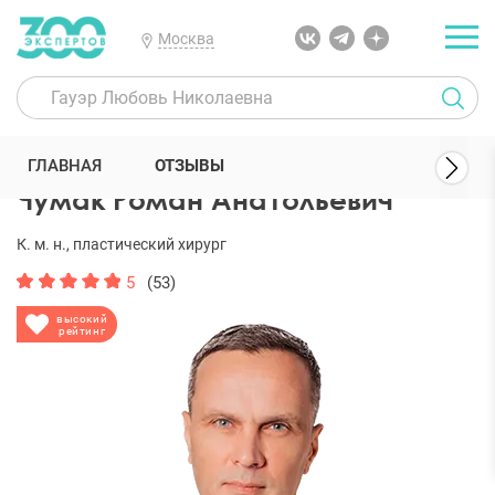
Москва
300 Экспертов
Пластические хирурги
Чумак Роман Анатольев
ГЛАВНАЯ
ОТЗЫВЫ
Чумак Роман Анатольевич
К. м. н., пластический хирург
5
(53)
высокий
рейтинг