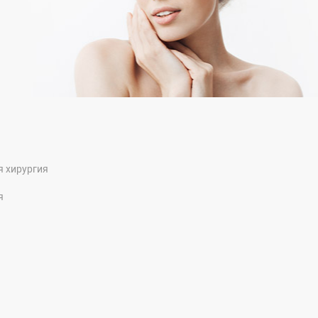
я хирургия
я