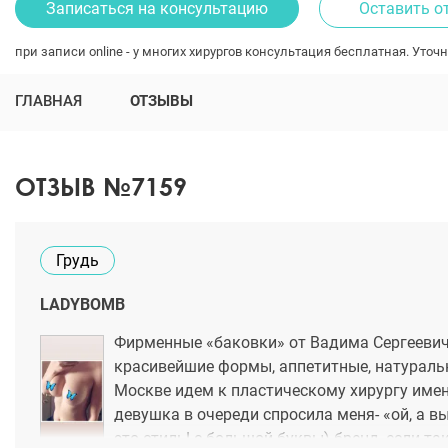
Записаться на консультацию
Оставить о
при записи online - у многих хирургов консультация бесплатная. Уточн
ГЛАВНАЯ
ОТЗЫВЫ
ОТЗЫВ №7159
Грудь
LADYBOMB
Фирменные «баковки» от Вадима Сергеевича
красивейшие формы, аппетитные, натуральн
Москве идем к пластическому хирургу именн
девушка в очереди спросила меня- «ой, а вы
это стиль! с большой буквы) бренд, если так