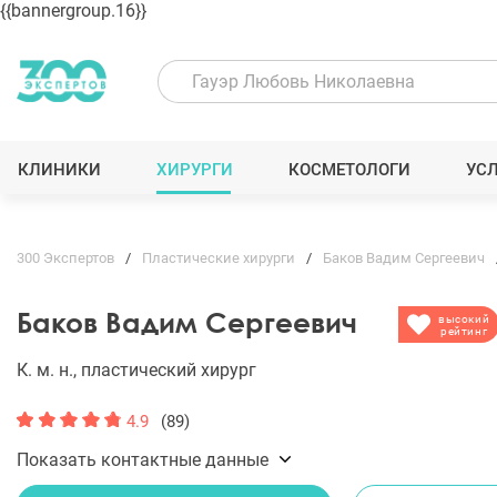
{{bannergroup.16}}
КЛИНИКИ
ХИРУРГИ
КОСМЕТОЛОГИ
УС
300 Экспертов
Пластические хирурги
Баков Вадим Сергеевич
Баков Вадим Сергеевич
высокий
рейтинг
К. м. н., пластический хирург
4.9
(89)
Показать контактные данные