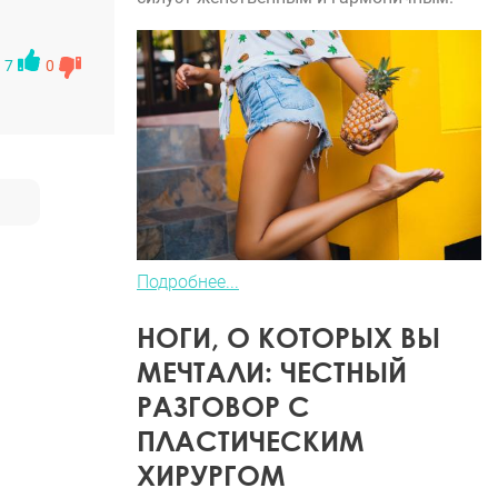
гу… без
изи!
7
0
де =) вот
ко
ать свое
ало…
Подробнее...
НОГИ, О КОТОРЫХ ВЫ
МЕЧТАЛИ: ЧЕСТНЫЙ
РАЗГОВОР С
ПЛАСТИЧЕСКИМ
ХИРУРГОМ