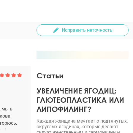
Исправить неточность
Статьи
УВЕЛИЧЕНИЕ ЯГОДИЦ:
ГЛЮТЕОПЛАСТИКА ИЛИ
ЛИПОФИЛИНГ?
о…мы в
кова,
Каждая женщина мечтает о подтянутых,
вторюсь,
округлых ягодицах, которые делают
 =)
силуэт женственным и гармоничным.