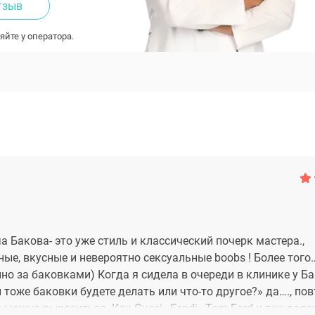
тзыв
яйте у оператора.
 Бакова- это уже стиль и классический почерк мастера.,
ые, вкусные и невероятно сексуальные boobs ! Более тог
о за баковками) Когда я сидела в очереди в клинике у Ба
 тоже баковки будете делать или что-то другое?» да…., по
 можно выразиться. Как Gucci , Fendi , Tom Ford и так далее