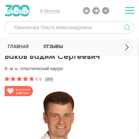
Москва
300 Экспертов
Пластические хирурги
Баков Вадим Сергеевич
ГЛАВНАЯ
ОТЗЫВЫ
Баков Вадим Сергеевич
К. м. н., пластический хирург
4.9
(89)
высокий
рейтинг