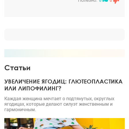
Полезно:
6
0
бы ни делала. Понятное дело- к пластике я
подошла с максимальной серьезностью и
ответственностью., поэтому грудку делала у
Вадима Сергеевича Бакова. Натуральные.,
пышные и еще более естественные при осмотре в
живую =) Моя гордость…мое новое достояние) я
счастлива., что так преобразилась ) Обращайтесь
к профессионалам и знатокам- супер мастерам в
своем деле., если хотите шикарный результат.
Статьи
УВЕЛИЧЕНИЕ ЯГОДИЦ: ГЛЮТЕОПЛАСТИКА
ИЛИ ЛИПОФИЛИНГ?
Каждая женщина мечтает о подтянутых, округлых
ягодицах, которые делают силуэт женственным и
гармоничным.