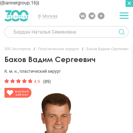
{{bannergroup.16}}
Москва
ГЛАВНАЯ
ОТЗЫВЫ
300 Экспертов
Пластические хирурги
Баков Вадим Сергеевич
Баков Вадим Сергеевич
К. м. н., пластический хирург
4.9
(89)
высокий
рейтинг