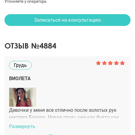
Уточняйте у оператора.
Записаться на консультацию
ОТЗЫВ №4884
Грудь
ВИОЛЕТА
Девочки у меня все отлично после золотых рук
мистера Бакова. Новая грудь уже как будто как
старая, как будто так и была всегда со мной. Не
Развернуть
проходит и дня, чтоб я не благодарила хирурга.