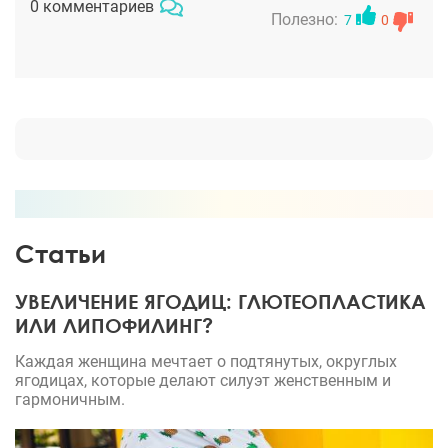
0 комментариев
Ему большое спасибо,за мою уверенность в себе.
Полезно:
7
0
Статьи
УВЕЛИЧЕНИЕ ЯГОДИЦ: ГЛЮТЕОПЛАСТИКА
ИЛИ ЛИПОФИЛИНГ?
Каждая женщина мечтает о подтянутых, округлых
ягодицах, которые делают силуэт женственным и
гармоничным.