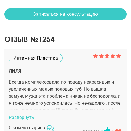
Записаться на консультацию
ОТЗЫВ №1254
Интимная Пластика
ЛИЛЯ
Всегда комплексовала по поводу некрасивых и
увеличенных малых половых губ. Но вышла
замуж, мужа эта проблема никак не беспокоила, и
я тоже немного успокоилась. Но ненадолго , после
того, как я родила ребёнка, губы почему-то ещё
больше отвисли.... и меня стало это очень сильно
Развернуть
напрягать и раздражать!!! Даже мужа не
0 комментариев