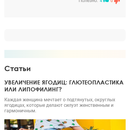
послушала, что его всё устраивает и на результат
Полезно:
4
0
интимной близости никак не влияет! А, поскольку,
шесть лет назад, одним из ведущих хирургов в
интимной пластике был Бакирханов Сарвар
Казимович, то и сейчас для меня ничего не
изменилось. На операцию я отправилась
исключительно к нему!!! И очень довольна
результатом , и супругу тоже очень нравится!
Операция недолгая, реабилитация тоже, за что
большое спасибо Сарвару Казимовичу.
Статьи
УВЕЛИЧЕНИЕ ЯГОДИЦ: ГЛЮТЕОПЛАСТИКА
ИЛИ ЛИПОФИЛИНГ?
Каждая женщина мечтает о подтянутых, округлых
ягодицах, которые делают силуэт женственным и
гармоничным.