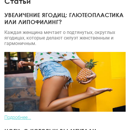
Статьи
досконально, что помогло выработать своего
рода дисциплину и режим. Расцениваю для себя
УВЕЛИЧЕНИЕ ЯГОДИЦ: ГЛЮТЕОПЛАСТИКА
дополнительным бонусом к правильной фигуре у
ИЛИ ЛИПОФИЛИНГ?
успешного мужчины. Доктору – респект!!!
Каждая женщина мечтает о подтянутых, округлых
ягодицах, которые делают силуэт женственным и
гармоничным.
Подробнее...