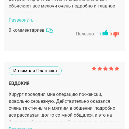
объясняет все мелочи очень подробно и главное
что психологически поддерживает и настраивает
на лучшие результаты. Наркоз в клинике также
Развернуть
был отличный. Рекомендую хирурга всем
0 комментариев
женщинам, кто столкнулся с проблемами после
Полезно:
11
0
родов. Образование и опыт говорят сами за себя...
Интимная Пластика
ЕВДОКИЯ
Хирург проводил мне операцию по-женски,
довольно серьезную. Действительно оказался
очень тактичным и мягким в общении, подробно
все рассказал, долго со мной общался, и это на
бесплатной консультации. Совершено не возникло
у нас недопонимания, ничего мне не навязывали.