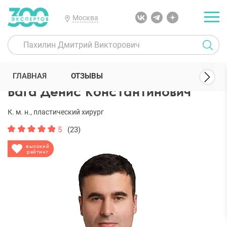
Москва
300 Экспертов
Пластические хирурги
Бага Денис Константино
ГЛАВНАЯ
ОТЗЫВЫ
Бага Денис Константинович
К. м. н., пластический хирург
5
(23)
высокий
рейтинг