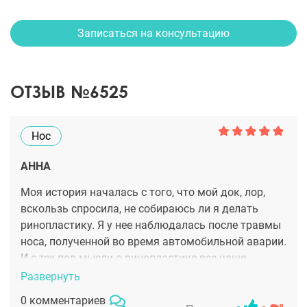
Записаться на консультацию
ОТЗЫВ №6525
Нос
АННА
Моя история началась с того, что мой док, лор,
вскользь спросила, не собираюсь ли я делать
ринопластику. Я у нее наблюдалась после травмы
носа, полученной во время автомобильной аварии.
И с тех пор мысли о ринопластике все чаще
посещали мою голову. И закончилось все тем, что
Развернуть
я решилась на операцию. стала подбирать
0 комментариев