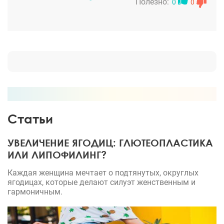
хирурга. Обошла несколько довольно известных
Полезно:
0
0
личностей, но все как было не то, пока я не пришла
к Денису Константиновичу. Он развеял все мои
сомнения, успокоил меня и что хочется отметить
отдельно, мне с ним было очень комфортно.
Операцию он провел благополучно.
Восстановительный период я тоже перенесла
хорошо. Форма моего носа мне очень нравится. Он
маленький, но не слишком прям уж маленький, а
такой, идеально подходящий к моему лицу. Спинка
Статьи
аккуратная, слегка прогнутая. И нет и следа т
горбинки!
УВЕЛИЧЕНИЕ ЯГОДИЦ: ГЛЮТЕОПЛАСТИКА
ИЛИ ЛИПОФИЛИНГ?
Каждая женщина мечтает о подтянутых, округлых
ягодицах, которые делают силуэт женственным и
гармоничным.