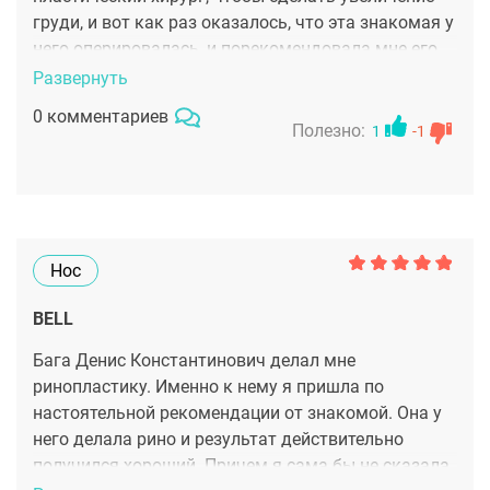
груди, и вот как раз оказалось, что эта знакомая у
него оперировалась, и порекомендовала мне его.
По итогам моей консультации у этого доктора я
Развернуть
поняла, что хочу сделать у него сделать операцию.
0 комментариев
И все вышло отлично. Размер и форму груди,
Полезно:
1
-1
которую мне сделал Денис Константинович мне
очень нравится! Результат операции меня
полностью устраивает. Хирурга рекомендую!
Нос
BELL
Бага Денис Константинович делал мне
ринопластику. Именно к нему я пришла по
настоятельной рекомендации от знакомой. Она у
него делала рино и результат действительно
получился хороший. Причем я сама бы не сказала,