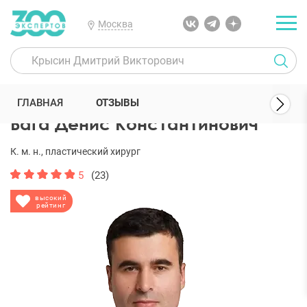
Москва
300 Экспертов
Пластические хирурги
Бага Денис Константино
ГЛАВНАЯ
ОТЗЫВЫ
Бага Денис Константинович
К. м. н., пластический хирург
5
(23)
высокий
рейтинг