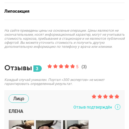
Липосакция
На сайте приведены цены на основные операции. Цены являются не
окончательными, носят информационный характер, могут не учитывать
стоимость наркоза, пребывания в стационаре и не являются публичной
офертой. Вы можете уточнить стоимость и получить другую
дополнительную информацию по телефону у врача или клиники.
Отзывы
5
(3)
3
Каждый случай уникален. Портал «300 экспертов» не может
гарантировать определенный результат.
Лицо
i
Отзыв подтверждён
ЕЛЕНА