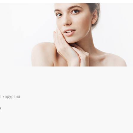
я хирургия
я