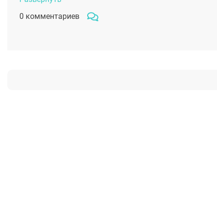
очереди у него сидела девушка с перебинтованным но
0 комментариев
ей все понравилось в клинике ЂЂЂ хирург приятный 
но этого было достаточно, чтобы понять, что Тигран А
хирург. После операции я получила нос приятной нар
руки этого профессионала. Не знаю, что бы делала, е
сих пор по хирургам с просьбой сделать повторное 