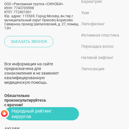
Бариатрия
ООО «Рекламная группа «СИНОБИ»
ИНН: 7743705998
КПП: 772401001
Уши
Юр. адрес: 115569, Город Москва, вн.тер.г.
муниципальный округ Орехово-Борисово
Липофилинг
Северное, проезд Шипиловский, д. 27, помещ.
13Н
Интимная пластика
ЗАКАЗАТЬ ЗВОНОК
Пересадка волос
Нитевой лифтинг
Вся информация на сайте
предназначена для
Липосакция
ознакомления и не заменяет
квалифицированную
медицинскую помощь.
Обязательно
проконсультируйтесь
с врачом!
Народный рейтинг
хирургов
АКЦИИ