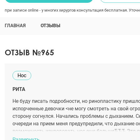
при записи online - у многих хирургов консультация бесплатная. Уточн
ГЛАВНАЯ
ОТЗЫВЫ
ОТЗЫВ №965
Нос
РИТА
Не буду писать подробности, но ринопластику пришлос
испорченные девочки <не могу смотреть на свой огро
сторону согнулся. Начались проблемы с дыханием. С
очереди на прием меня предупредили, что дыхание он
возможность изуродовать нос еще большеЂЂЂ Это сил
искала реальных людей, у которых была проблема как
Развернуть