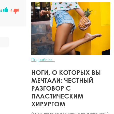
зала, что
ять минут,
4
-6
кий
я попала в
гала бы до
Подробнее...
НОГИ, О КОТОРЫХ ВЫ
МЕЧТАЛИ: ЧЕСТНЫЙ
РАЗГОВОР С
ПЛАСТИЧЕСКИМ
ХИРУРГОМ