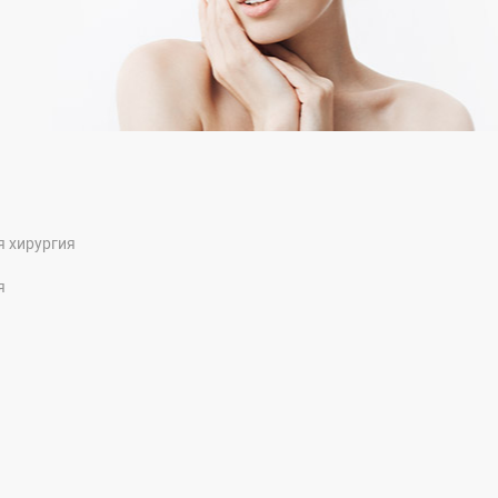
я хирургия
я