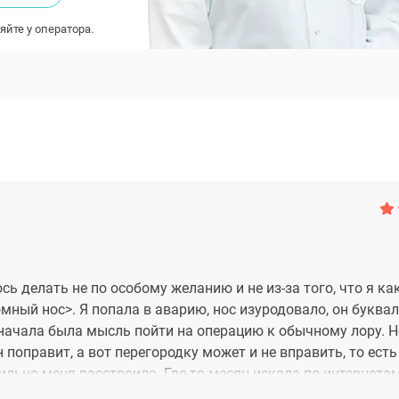
яйте у оператора.
ь делать не по особому желанию и не из-за того, что я ка
мный нос>. Я попала в аварию, нос изуродовало, он буквал
начала была мысль пойти на операцию к обычному лору. Н
 поправит, а вот перегородку может и не вправить, то ест
ьно меня расстроило. Где-то месяц искала по интернета
 у меня, ходила по консультациям. Наткнулась на алексан