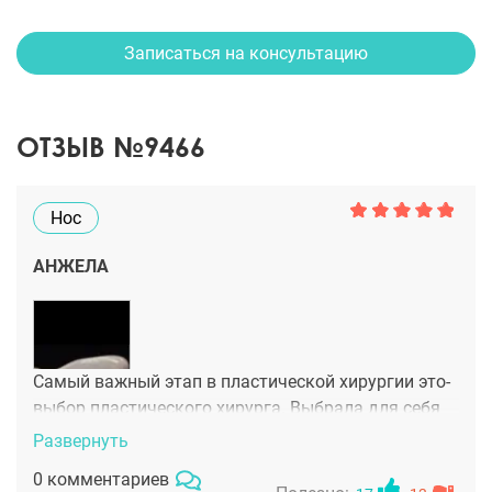
Записаться на консультацию
ОТЗЫВ №9466
Нос
АНЖЕЛА
Самый важный этап в пластической хирургии это-
выбор пластического хирурга. Выбрала для себя
хирурга Алексаняна Тиграна Альбертовича,
Развернуть
который сотворил чудо. Мне исправили
0 комментариев
искривленную перегородку, восстановили