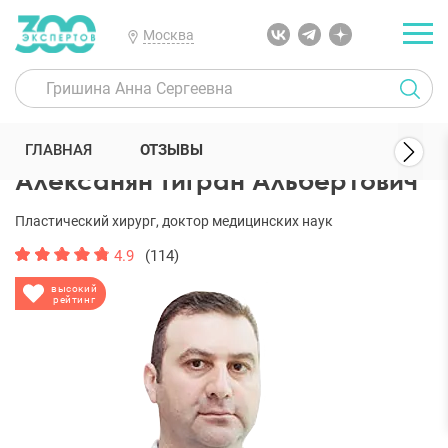
Москва
300 Экспертов
Пластические хирурги
Алексанян Тигран Альбе
ГЛАВНАЯ
ОТЗЫВЫ
Алексанян Тигран Альбертович
Пластический хирург, доктор медицинских наук
4.9
(114)
высокий
рейтинг