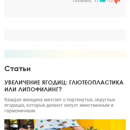
Полезно:
17
-13
дыхание, убрали горбинку. Я перестала думать о
том, как я выгляжу со стороны, стала чаще
фотографироваться и не стесняться себя. Я
считаю что если вы недовольны своей
внешностью, меняться нужно. Это вы делаете для
себя в первую очередь. Важно себя любить и
уважать. Выражаю благодарность
замечательному хирургу- Тиграну Альбертовичу.
Статьи
УВЕЛИЧЕНИЕ ЯГОДИЦ: ГЛЮТЕОПЛАСТИКА
ИЛИ ЛИПОФИЛИНГ?
Каждая женщина мечтает о подтянутых, округлых
ягодицах, которые делают силуэт женственным и
гармоничным.