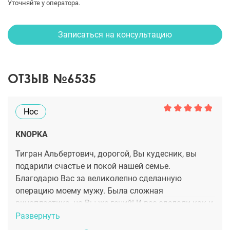
Уточняйте у оператора.
Записаться на консультацию
ОТЗЫВ №6535
Нос
KNOPKA
Тигран Альбертович, дорогой, Вы кудесник, вы
подарили счастье и покой нашей семье.
Благодарю Вас за великолепно сделанную
операцию моему мужу. Была сложная
ринопластика, но Вы же гений! И все сделали как и
обещали! Мой муж больше не храпит, дышит ровно
Развернуть
и все у нас хорошо! Целуем Ваши золотые руки!