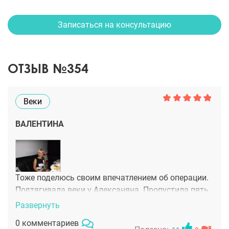
Записаться на консультацию
ОТЗЫВ №354
Веки
ВАЛЕНТИНА
Тоже поделюсь своим впечатлением об операции.
Подтягивала веки у Алексаняна. Пропустила пять
рабочих дней, сказала, что ОРВИ, подозрения ни у
Развернуть
кого не вызвало. Никакого шока от наркоза у
0 комментариев
меня не было. И момент, когда я заснула, я не