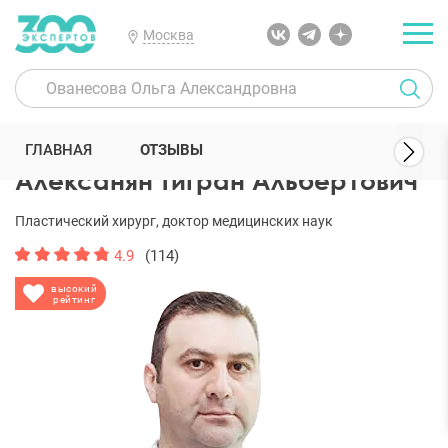
Москва
300 Экспертов
Пластические хирурги
Алексанян Тигран Альбе
ГЛАВНАЯ
ОТЗЫВЫ
Алексанян Тигран Альбертович
Пластический хирург, доктор медицинских наук
4.9
(114)
высокий
рейтинг