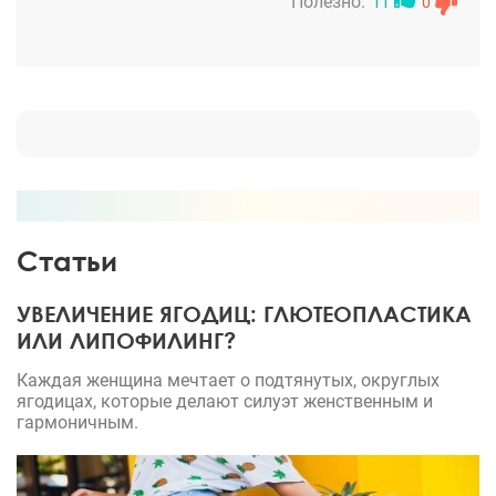
Полезно:
11
0
помню. Проснулась уже в палате с "новыми
глазами". Ничего не болело. От обезболивающих я
отказалась, зачем если ничего не болит.
Коньюктивита у меня не было. Сравниваю свои
собственные фотографии до и после операции и
понимаю, насколько разительный эффект. Сейчас
уже прошли все отеки, нет следов от операции. И
меня никто и не спрашивал, было ли что-то, ведь
действительно незаметно. Так что нет сомнений,
Статьи
что это была важная для меня операция.
УВЕЛИЧЕНИЕ ЯГОДИЦ: ГЛЮТЕОПЛАСТИКА
ИЛИ ЛИПОФИЛИНГ?
Каждая женщина мечтает о подтянутых, округлых
ягодицах, которые делают силуэт женственным и
гармоничным.