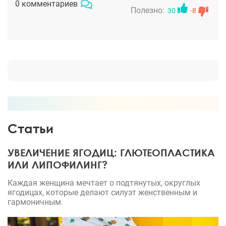
0 комментариев
но чуда не произошло. Огромная горбина прямо
Полезно:
30
-8
по середине носа. И плюс он распух и выглядит
как картошка. Мысль о переделке носа давно не
давала мне покоя, поэтому я долго и муторно
изучала этот вопрос. И вот на консультации у
Алексаняна все и решилось. Он настоящий
специалист, каких мало (и говорю даже не о
пластической хирургии, а в целом - он не просто
работает по "нормативу", а все силы вкладывает в
свой труд). Через неделю у меня будет операция.
Статьи
Анализы уже сдала, там все хорошо. Так что
держите за меня кулачки!!!
УВЕЛИЧЕНИЕ ЯГОДИЦ: ГЛЮТЕОПЛАСТИКА
ИЛИ ЛИПОФИЛИНГ?
Каждая женщина мечтает о подтянутых, округлых
ягодицах, которые делают силуэт женственным и
гармоничным.