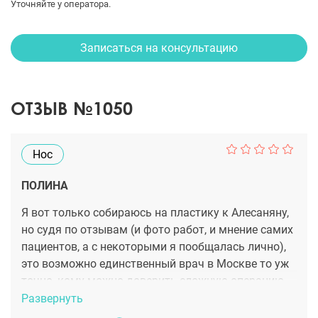
Уточняйте у оператора.
Записаться на консультацию
ОТЗЫВ №1050
Нос
ПОЛИНА
Я вот только собираюсь на пластику к Алесаняну,
но судя по отзывам (и фото работ, и мнение самих
пациентов, а с некоторыми я пообщалась лично),
это возможно единственный врач в Москве то уж
точно, кому можно доверить сложную операцию
по носу. У меня просто была травма в детстве.
Развернуть
Родители надеялись, что со временем нос заживет,