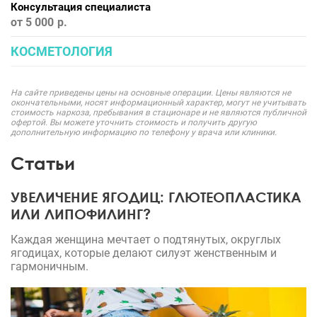
Консультация специалиста
от 5 000
КОСМЕТОЛОГИЯ
На сайте приведены цены на основные операции. Цены являются не
окончательными, носят информационный характер, могут не учитывать
стоимость наркоза, пребывания в стационаре и не являются публичной
офертой. Вы можете уточнить стоимость и получить другую
дополнительную информацию по телефону у врача или клиники.
Статьи
УВЕЛИЧЕНИЕ ЯГОДИЦ: ГЛЮТЕОПЛАСТИКА
ИЛИ ЛИПОФИЛИНГ?
Каждая женщина мечтает о подтянутых, округлых
ягодицах, которые делают силуэт женственным и
гармоничным.