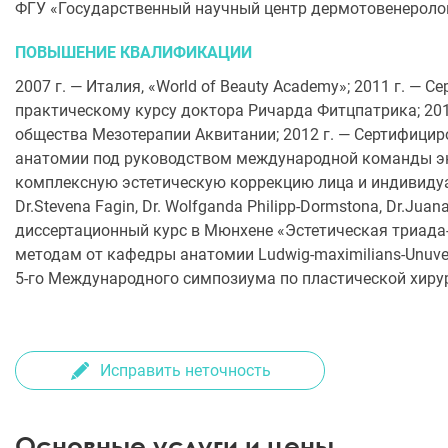
ФГУ «Государственный научный центр дермотовенеролог
ПОВЫШЕНИЕ КВАЛИФИКАЦИИ
2007 г. — Италия, «World of Beauty Academy»; 2011 г. — 
практическому курсу доктора Ричарда Фитцпатрика; 2011
общества Мезотерапии Аквитании; 2012 г. — Сертифициро
анатомии под руководством международной команды эксперт
комплексную эстетическую коррекцию лица и индивидуал
Dr.Stevena Fagin, Dr. Wolfganda Philipp-Dormstona, Dr.J
диссертационный курс в Мюнхене «Эстетическая триада
методам от кафедры анатомии Ludwig-maximilians-Unuver
5-го Международного симпозиума по пластической хирур
Исправить неточность
Основные услуги и цены