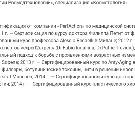
ии Росмедтехнологий», специализация «Косметология».
Сертификация от компании «PerfAction» по медицинской сист
 г. — Сертификация по курсу доктора Филиппа Петит от фр
ванный курс профессора Alessio Redaelli в Милане; 2012 
ов «expert2expert» (Dr.Fabio Ingallina, Dr.Patrie Trevidi
ьный подход к борьбе с проявлениями возрастных изменени
uana Sopena; 2013 г. — Сертифицированный курс по Anty-Agin
- филлеры, ботулинические токсины, нити в решении инво
sitat Munchen; 2014 г. — Сертифицированный курс доктора
гии; 2014 г. — Сертифицированный курс пластического хи