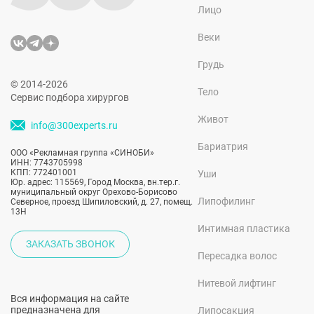
Лицо
Веки
Грудь
© 2014-2026
Тело
Сервис подбора хирургов
Живот
info@300experts.ru
Бариатрия
ООО «Рекламная группа «СИНОБИ»
ИНН: 7743705998
КПП: 772401001
Уши
Юр. адрес: 115569, Город Москва, вн.тер.г.
муниципальный округ Орехово-Борисово
Липофилинг
Северное, проезд Шипиловский, д. 27, помещ.
13Н
Интимная пластика
ЗАКАЗАТЬ ЗВОНОК
Пересадка волос
Нитевой лифтинг
Вся информация на сайте
предназначена для
Липосакция