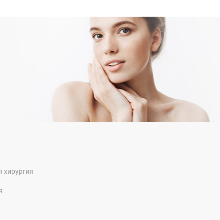
я хирургия
я