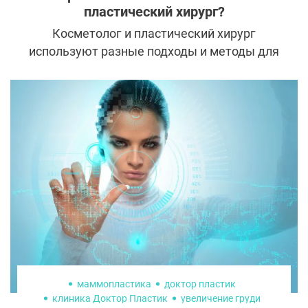
пластический хирург?
Косметолог и пластический хирург
используют разные подходы и методы для
сохранения и восстановления красоты, но
гораздо лучше, когда специалисты
работают в тандеме. Такая комплексная
терапия в эстетической медицине
помогает добиться потрясающих
результатов и надолго их сохранить.
маммопластика
доктор пластик
клиника Доктор Пластик
увеличение груди