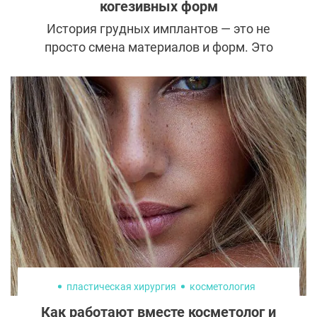
когезивных форм
История грудных имплантов — это не
просто смена материалов и форм. Это
история ошибок, выводов и постепенного
перехода от интуитивных решений к
строго контролируемой медицинской
технологии. Многие страхи, которые до сих
пор окружают тему увеличения груди,
появились именно в те годы, когда
импланты действительно вели себя
непредсказуемо.
пластическая хирургия
косметология
Как работают вместе косметолог и