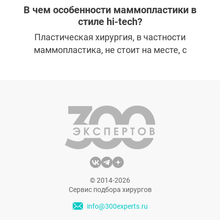
увеличение груди Москва
пластическая хирургия
В чем особенности маммопластики в
Сергеев Илья Вячеславович
стиле hi-tech?
Пластическая хирургия, в частности
маммопластика, не стоит на месте, с
каждым годом появляются новые
технологии и инновации, которые
упрощают ход операций и
реабилитационный период. Может ли
маммопластика гарантировать
безопасность и удовлетворение
результатом на все 100%?
© 2014-2026
Сервис подбора хирургов
info@300experts.ru