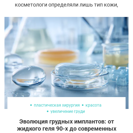
косметологи определяли лишь тип кожи,
то сегодня они хотят знать о ней гораздо
больше. Как быстро стареет, как
реагирует на филлеры, к каким
заболеваниям склонна, — обо всем этом
обещает рассказать ДНК-тест. Объясняем,
как он работает и в каких случаях его
действительно стоит делать.
пластическая хирургия
красота
увеличение груди
Эволюция грудных имплантов: от
жидкого геля 90-х до современных