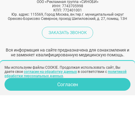
ООО «Рекламная группа «СИНОБИ»
ИНН: 7743705998
КПП: 772401001
Юр. адрес: 115569, Город Москва, вн.тер.г. муниципальный округ
Орехово-Борисово Северное, проезд Шипиловский, д. 27, помещ. 13Н
ЗАКАЗАТЬ ЗВОНОК
Вся информация на сайте предназначена для ознакомления и
не заменяет квалифицированную медицинскую помощь.
Обязательно проконсультируйтесь с врачом!
Мы используем файлы COOKIE. Продолжая использовать сайт, Вы
даете свое
согласие на обработку данных
в соответствии с
политикой
обработки персональных данных
.
Народный рейтинг хирургов
Согласен
Политика конфиденциальности
Согласие на обработку персональных
данных
Согласие на рекламу
Создание сайта –
SINOBY
Клиники
Отзывы
Хирурги
Фото
Косметологи
Статьи