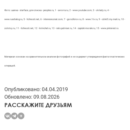
Фото: шапка - starface, для списка - peoples.ru, 1 - avrorra.ru, 2 - www.youtube.com, 3 - ok-lady.ru, 4 -
www.rusdialog.ru, 5 - lichnosti.net, 6 - interesnoznat.com, 7 - gorodkirov.ru, 8 - www.1tv.ru, 9 - cdn65.my.mail.ru, 10 -
zolotoy.ru, 11 - lichnosti.net, 12 - krimchel.ru, 13 - nsk.qadviser.ru, 14 - zapiski-morale.ru, 15 - www.pinterest.ru
Материал основан на сравнительном анализе фотографий и не содержит утверждения факта пластических
операций.
Опубликовано: 04.04.2019
Обновлено: 09.08.2026
РАССКАЖИТЕ ДРУЗЬЯМ