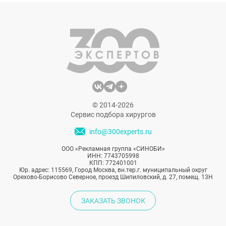
экранов из-за проблем с законом она
вновь стала популярной благодаря ярким
ролям в «Очень странных делах» и «Как
женить холостяка». Кажется, за время
отсутствия Вайнона Райдер похорошела
еще больше.
© 2014-2026
Сервис подбора хирургов
info@300experts.ru
ООО «Рекламная группа «СИНОБИ»
ИНН: 7743705998
КПП: 772401001
Юр. адрес: 115569, Город Москва, вн.тер.г. муниципальный округ
Орехово-Борисово Северное, проезд Шипиловский, д. 27, помещ. 13Н
ЗАКАЗАТЬ ЗВОНОК