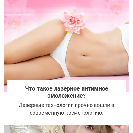
очередного корейского тренда. Главным
героем неожиданного сюжета стал
компонент, который десятилетиями
работал в тени. Октокрилен всегда был в
списке тех, кто делает грязную работу, но
не претендует на внимание. Сейчас он
оказывается на первых полосах.
Что такое лазерное интимное
омоложение?
Лазерные технологии прочно вошли в
современную косметологию.
Специальные аппараты останавливают
старение и возвращают коже здоровый