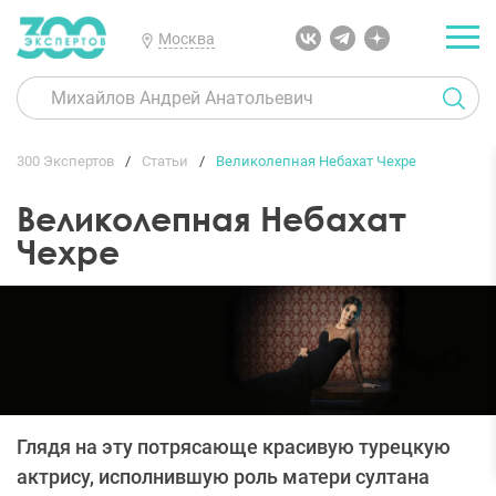
Москва
300 Экспертов
Статьи
Великолепная Небахат Чехре
Великолепная Небахат
Чехре
Глядя на эту потрясающе красивую турецкую
актрису, исполнившую роль матери султана