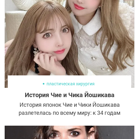
вид. К сожалению, возрастные изменения
затрагивают весь организм, и для
женщины важно заботиться не только о
лице, но и деликатных областях.
пластическая хирургия
История Чие и Чика Йошикава
История японок Чие и Чики Йошикава
разлетелась по всему миру: к 34 годам
близняшки потратили на пластику 40 млн
иен (около 20 млн рублей) и изменились до
неузнаваемости.