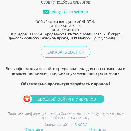
объему своих ягодиц.
Сервис подбора хирургов
info@300experts.ru
ООО «Рекламная группа «СИНОБИ»
ИНН: 7743705998
КПП: 772401001
Юр. адрес: 115569, Город Москва, вн.тер.г. муниципальный округ
Орехово-Борисово Северное, проезд Шипиловский, д. 27, помещ. 13Н
ЗАКАЗАТЬ ЗВОНОК
Вся информация на сайте предназначена для ознакомления и
не заменяет квалифицированную медицинскую помощь.
Обязательно проконсультируйтесь с врачом!
Народный рейтинг хирургов
Политика конфиденциальности
Согласие на обработку персональных
данных
Согласие на рекламу
Создание сайта –
SINOBY
Клиники
Отзывы