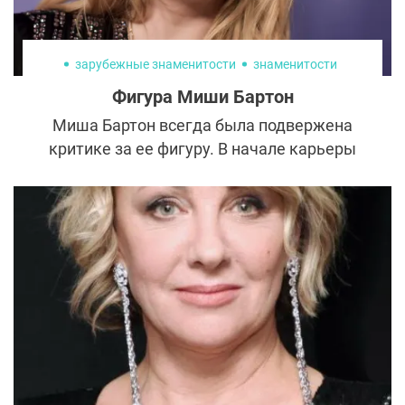
хирурга.
зарубежные знаменитости
знаменитости
Фигура Миши Бартон
Миша Бартон всегда была подвержена
критике за ее фигуру. В начале карьеры
общественность считала девушку
слишком худой, потом слишком полной. В
общем, телосложение звезды всегда
находилось под пристальным вниманием
публики. Чем же вызваны резкие
изменения в ее теле?