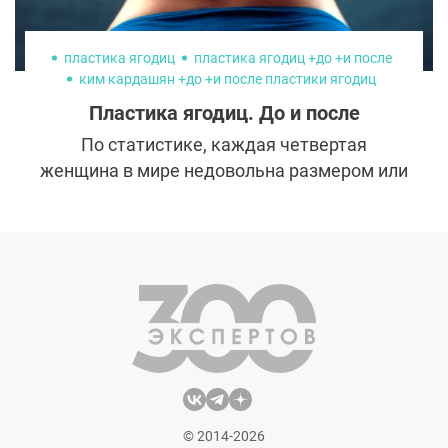
пластика ягодиц
пластика ягодиц +до +и после
ким кардашян +до +и после пластики ягодиц
дженнифер лопес пластика ягодиц
Пластика ягодиц. До и после
игги азалия попа
По статистике, каждая четвертая
деми роуз +до +и после пластики
ники минаж +до пластики
пластика ягодиц фото
женщина в мире недовольна размером или
формой своих ягодиц. Идеальные ягодицы
от природы – явление крайне редкое.
Форма, как правило, достигается либо
регулярными долгими тренировками, либо
хирургическим вмешательством. Но тренд
на большие и сексуальные попу и бедра не
ослабевает уже несколько лет. Главные
трендсеттеры в этом направлении –
западные звезды, которые в последнее
время очень много внимания уделяют
© 2014-2026