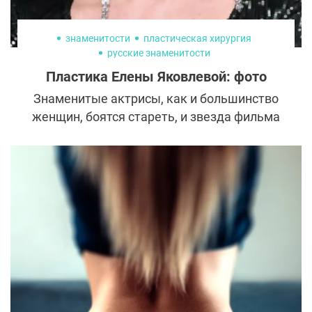
знаменитости
пластическая хирургия
русские знаменитости
Пластика Елены Яковлевой: фото
Знаменитые актрисы, как и большинство
женщин, боятся стареть, и звезда фильма
«Интердевочка» и сериала «Каменская» не
исключение. Елена Яковлева честно
признается, что обращалась к
пластическим хирургам и косметологам, а
инъекции помогли в личной жизни и в
работе.