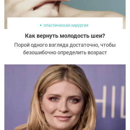
пластическая хирургия
Как вернуть молодость шеи?
Порой одного взгляда достаточно, чтобы
безошибочно определить возраст
женщины. Кожа вокруг глаз, скулы, шея и
руки – главные маркеры старения.
Обычно повышенный уход достается лицу
и рукам, а шея остается забытой. Такое
невнимание к деталям часто выходит
боком: контур плывет, а подбородочный
угол теряет четкость. Как же
знаменитостям за 50 удается избежать
дряблости шеи и подбородка? Секрет – в
своевременном посещении пластического