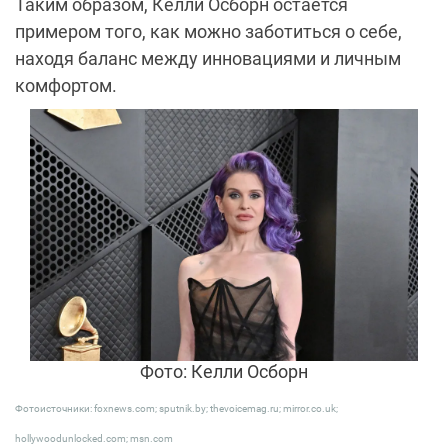
Таким образом, Келли Осборн остаётся
примером того, как можно заботиться о себе,
находя баланс между инновациями и личным
комфортом.
Фото: Келли Осборн
Фотоисточники: foxnews.com; sputnik.by; thevoicemag.ru; mirror.co.uk;
hollywoodunlocked.com; msn.com