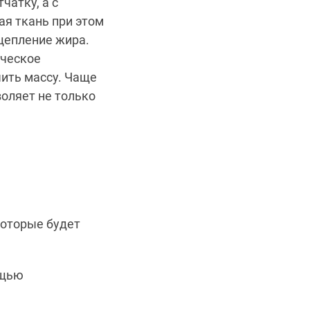
чатку, а с
я ткань при этом
щепление жира.
ическое
чить массу. Чаще
воляет не только
которые будет
ощью