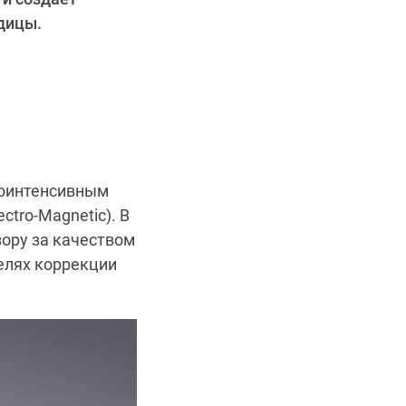
одицы.
коинтенсивным
tro-Magnetic). В
зору за качеством
елях коррекции