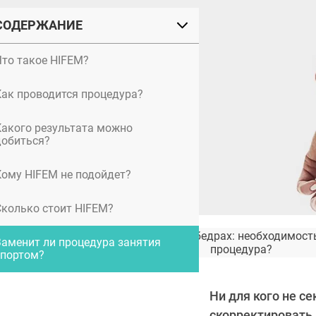
СОДЕРЖАНИЕ
Что такое HIFEM?
Как проводится процедура?
Какого результата можно
добиться?
Кому HIFEM не подойдет?
Сколько стоит HIFEM?
Заполнение впадин на бедрах: необходимост
Заменит ли процедура занятия
процедура?
спортом?
Ни для кого не с
скорректировать 