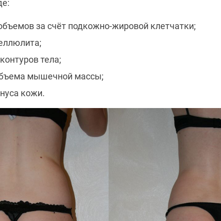
де:
бъемов за счёт подкожно-жировой клетчатки;
еллюлита;
контуров тела;
объема мышечной массы;
нуса кожи.