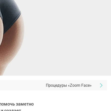
Процедуры «Zoom Face»
 помочь заметно
 и создает