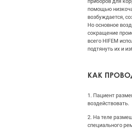
приборов для кор
помощью низкоча
возбуждается, со
Но основное возд
сокращение проис
всего HIFEM испо
подтянуть их и из
КАК ПРОВО
1. Пациент разме
воздействовать.
2. На теле разм
специального ре