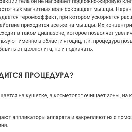
рекции тела он не нагревает подкожно-жировую клет
стотных магнитных волн сокращает мышцы. Нервна
здается теромоэффект, при котором ускоряется рас
ействие приходится все же на мышцы. Их концентр
ходит в таком диапазоне, которое позволяет увели
льзуют именно в области ягодиц, т.к. процедура поз
бавить от целлюлита, но и подкачать.
ДИТСЯ ПРОЦЕДУРА?
щается на кушетке, а косметолог очищает зоны, на 
ещают аппликаторы аппарата и закрепляют их с пом
мня.