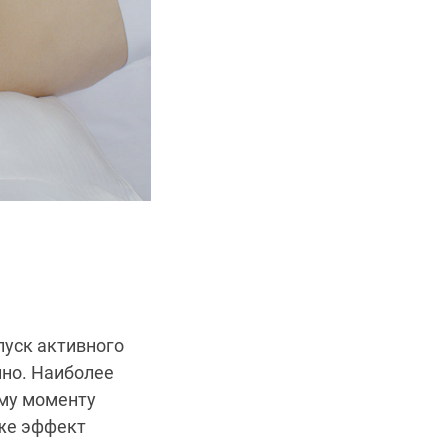
пуск активного
нно. Наиболее
ому моменту
же эффект