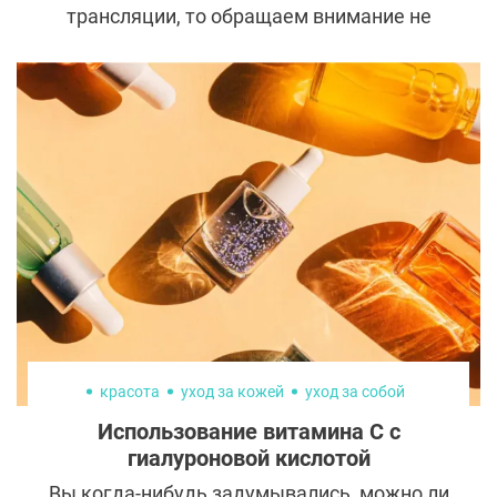
трансляции, то обращаем внимание не
только на рекорды и ужесточенную
борьбу, но и на привлекательных атлетов.
В этом отношении Олимпийские игры в
Токио дадут фору многим конкурсам
красоты. Рассказываем о спортсменках,
которые никого не оставили
равнодушными и восхитили болельщиков
своей эстетикой.
красота
уход за кожей
уход за собой
Использование витамина С с
гиалуроновой кислотой
Вы когда-нибудь задумывались, можно ли