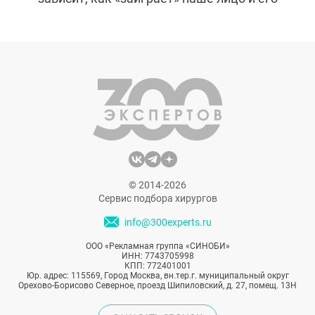
форма. Но что делать, если от природы
маляры слабо выражены или слишком
широкие? Обратить внимание на
малярпластику — операцию, которая
способна кардинально преобразить
внешность.
© 2014-2026
Сервис подбора хирургов
info@300experts.ru
ООО «Рекламная группа «СИНОБИ»
ИНН: 7743705998
КПП: 772401001
Юр. адрес: 115569, Город Москва, вн.тер.г. муниципальный округ
Орехово-Борисово Северное, проезд Шипиловский, д. 27, помещ. 13Н