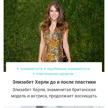
знаменитости
зарубежные знаменитости
пластическая хирургия
Элизабет Херли до и после пластики
Элизабет Херли, знаменитая британская
модель и актриса, продолжает восхищать
публику своей красотой и молодостью