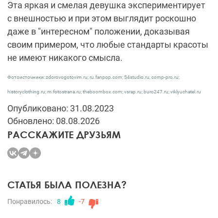
Эта яркая и смелая девушка экспериментирует
с внешностью и при этом выглядит роскошно
даже в "интересном" положении, доказывая
своим примером, что любые стандарты красоты
не имеют никакого смысла.
Фотоисточники: zdorovogotovim.ru; ru.fanpop.com; 54studio.ru; comp-pro.ru;
historyclothing.ru; m.fotostrana.ru; theboombox.com; vsrap.ru; buro247.ru; viklyuchatel.ru
Опубликовано: 31.08.2023
Обновлено: 08.08.2026
РАССКАЖИТЕ ДРУЗЬЯМ
СТАТЬЯ БЫЛА ПОЛЕЗНА?
Понравилось:
8
-7