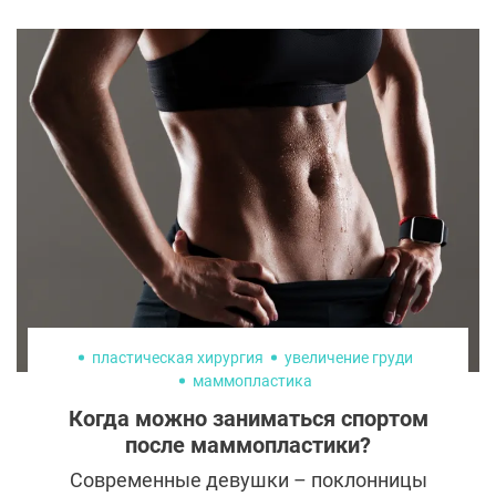
хочет уходить. Часто это именно спина.
Даже у стройных красоток на ней бывают
некрасивые валики, которые портят
впечатление от точеного силуэта. В этом
случае липосакция спины станет
прекрасным решением проблемы.
Рассказываем обо всех нюансах этой
процедуры.
пластическая хирургия
увеличение груди
маммопластика
Когда можно заниматься спортом
после маммопластики?
Современные девушки – поклонницы