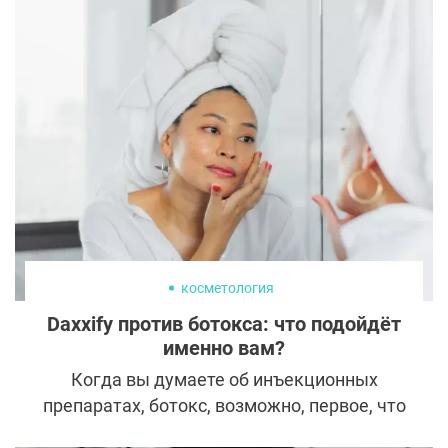
даже в 55 лет. Но как ей удается
выглядеть так безупречно? Многие
поклонники задаются вопросом:
обращалась ли звезда к услугам
пластических хирургов или это результат
правильного образа жизни?
косметология
Daxxify против ботокса: что подойдёт
именно вам?
Когда вы думаете об инъекционных
препаратах, ботокс, возможно, первое, что
приходит на ум. В конце концов, этот